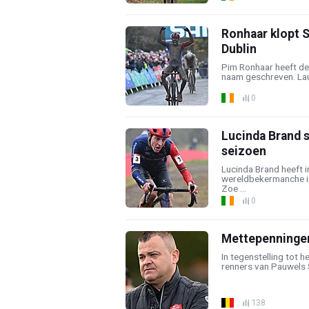
Ronhaar klopt S
Dublin
Pim Ronhaar heeft de
naam geschreven. Laur
0
Lucinda Brand s
seizoen
Lucinda Brand heeft i
wereldbekermanche in
Zoe ...
0
Mettepenningen 
In tegenstelling tot h
renners van Pauwels S
138