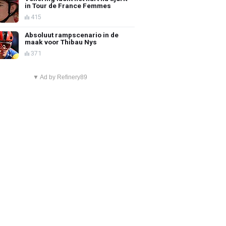
in Tour de France Femmes
415
Absoluut rampscenario in de
maak voor Thibau Nys
371
▼ Ad by Refinery89