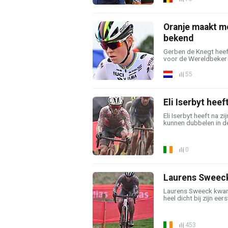
Oranje maakt m
bekend
Gerben de Knegt heef
voor de Wereldbeker 
55
Eli Iserbyt heef
Eli Iserbyt heeft na zi
kunnen dubbelen in d
0
Laurens Sweeck
Laurens Sweeck kwam
heel dicht bij zijn eer
453