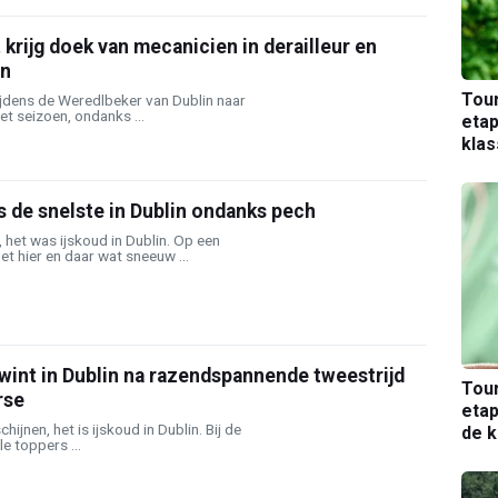
 krijg doek van mecanicien in derailleur en
en
Tou
ijdens de Weredlbeker van Dublin naar
et seizoen, ondanks ...
etap
kla
s de snelste in Dublin ondanks pech
 het was ijskoud in Dublin. Op een
 hier en daar wat sneeuw ...
int in Dublin na razendspannende tweestrijd
Tou
rse
etap
ijnen, het is ijskoud in Dublin. Bij de
de k
e toppers ...