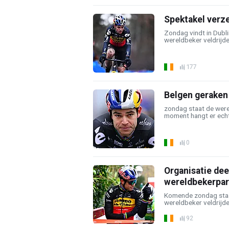
Spektakel verz
Zondag vindt in Dubl
wereldbeker veldrijden 
177
Belgen geraken 
zondag staat de were
moment hangt er echte
0
Organisatie de
wereldbekerpar
Komende zondag staa
wereldbeker veldrijd
92