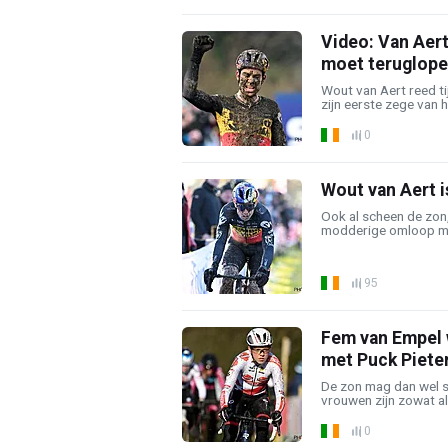
Video: Van Aert
moet teruglop
Wout van Aert reed t
zijn eerste zege van h
0
Wout van Aert i
Ook al scheen de zon,
modderige omloop met
95
Fem van Empel w
met Puck Piete
De zon mag dan wel sch
vrouwen zijn zowat all
0