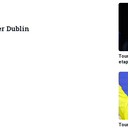
r Dublin
Tou
etap
Tou