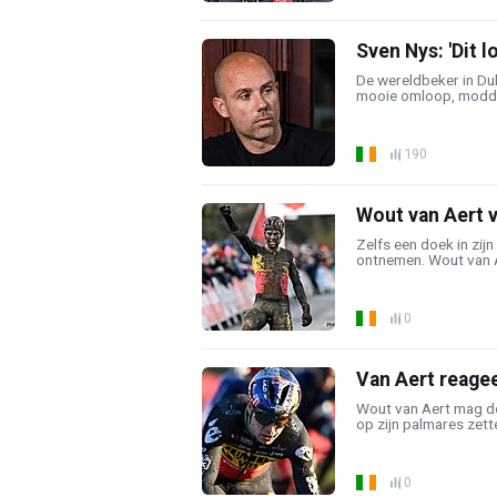
Sven Nys: 'Dit l
De wereldbeker in Dub
mooie omloop, modder,
190
Wout van Aert v
Zelfs een doek in zij
ontnemen. Wout van A
0
Van Aert reagee
Wout van Aert mag de
op zijn palmares zett
0