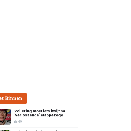
et Binnen
Vollering moet iets kwijt na
'verlossende' etappezege
49