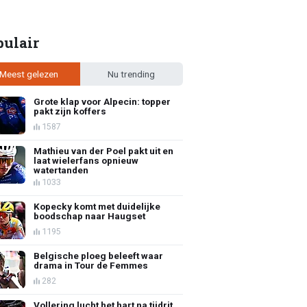
pulair
Meest gelezen
Nu trending
Grote klap voor Alpecin: topper
pakt zijn koffers
1587
Mathieu van der Poel pakt uit en
laat wielerfans opnieuw
watertanden
1033
Kopecky komt met duidelijke
boodschap naar Haugset
1195
Belgische ploeg beleeft waar
drama in Tour de Femmes
282
Vollering lucht het hart na tijdrit