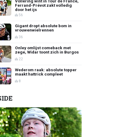
Vollering wint in Tour de France,
Ferrand-Prévot zakt volledig
door het ijs
56
Gigant dropt absolute bom in
vrouwenwielrennen
36
Onley omlijst comeback met
zege, Widar toont zich in Burgos
22
Wederom raak: absolute topper
maakt hattrick compleet
8
SIDE