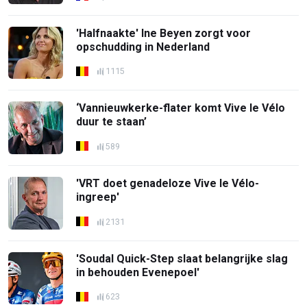
'Halfnaakte' Ine Beyen zorgt voor
opschudding in Nederland
1115
‘Vannieuwkerke-flater komt Vive le Vélo
duur te staan’
589
'VRT doet genadeloze Vive le Vélo-
ingreep'
2131
'Soudal Quick-Step slaat belangrijke slag
in behouden Evenepoel'
623