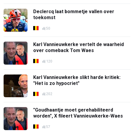
Declercq laat bommetje vallen over
toekomst
50
Karl Vannieuwkerke vertelt de waarheid
over comeback Tom Waes
120
Karl Vannieuwkerke slikt harde kritiek:
"Het is zo hypocriet"
202
"Goudhaantje moet gerehabiliteerd
worden", X fileert Vannieuwkerke-Waes
57