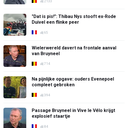
2133
"Dat is pis!": Thibau Nys stooft ex-Rode
Duivel een flinke peer
65
Wielerwereld davert na frontale aanval
van Bruyneel
714
Na pijnlijke opgave: ouders Evenepoel
compleet gebroken
394
Passage Bruyneel in Vive le Vélo krijgt
explosief staartje
84