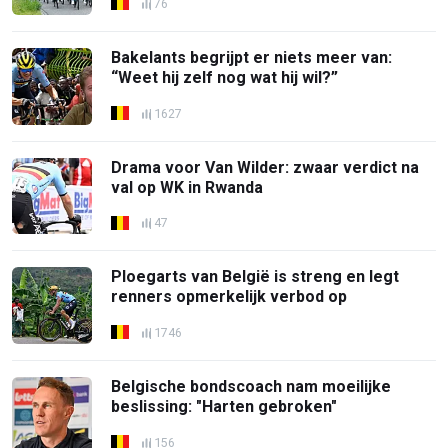
76
Bakelants begrijpt er niets meer van:
“Weet hij zelf nog wat hij wil?”
1627
Drama voor Van Wilder: zwaar verdict na
val op WK in Rwanda
47
Ploegarts van België is streng en legt
renners opmerkelijk verbod op
1746
Belgische bondscoach nam moeilijke
beslissing: "Harten gebroken"
156