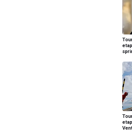
Tou
etap
spri
Tou
etap
Ven