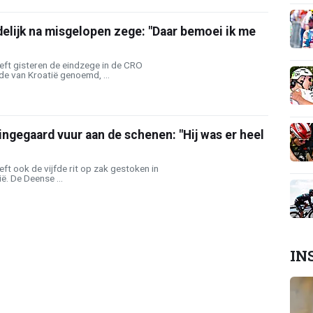
elijk na misgelopen zege: "Daar bemoei ik me
ft gisteren de eindzege in de CRO
e van Kroatië genoemd, ...
ingegaard vuur aan de schenen: "Hij was er heel
t ook de vijfde rit op zak gestoken in
ë. De Deense ...
IN