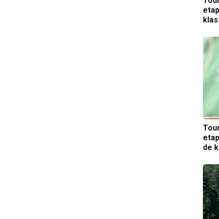
Tou
etap
kla
Tou
etap
de k