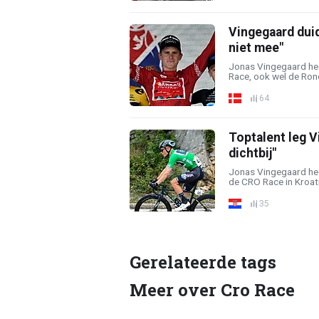
Vingegaard duid
niet mee"
Jonas Vingegaard hee
Race, ook wel de Rond
64
Toptalent leg V
dichtbij"
Jonas Vingegaard heef
de CRO Race in Kroati
35
Gerelateerde tags
Meer over Cro Race