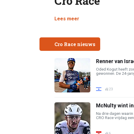
Cro Race
Lees meer
Cro Race nieuws
Renner van Israel
Oded Kogut heeft zo
gewonnen. De 24-jarige
23
McNulty wint i
Na drie dagen waarin 
CRO Race vrijdag een 
6