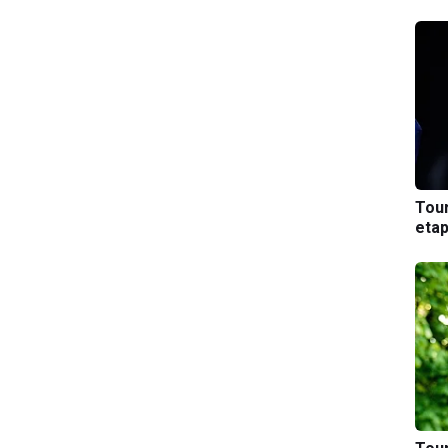
Tou
etap