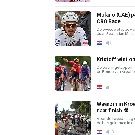
Molano (UAE) pa
CRO Race
De tweede etappe van
Juan Sebastian Molan
6
Kristoff wint o
De openingetappe in 
de Ronde van Kroatië,
11
Waanzin in Kro
naar finish 🎥
Voor de tweede dag op
de bus gekomen in de 
13