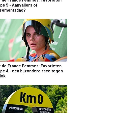
r de France Femmes: Favorieten
pe 5 - Aanvallers of
ssementsdag?
r de France Femmes: Favorieten
pe 4 - een bijzondere race tegen
lok