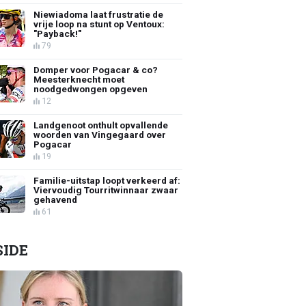
Niewiadoma laat frustratie de
vrije loop na stunt op Ventoux:
"Payback!"
79
Domper voor Pogacar & co?
Meesterknecht moet
noodgedwongen opgeven
12
Landgenoot onthult opvallende
woorden van Vingegaard over
Pogacar
19
Familie-uitstap loopt verkeerd af:
Viervoudig Tourritwinnaar zwaar
gehavend
61
SIDE