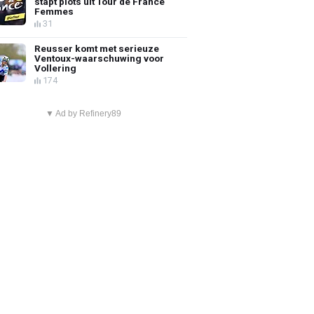
stapt plots uit Tour de France
Femmes
31
Reusser komt met serieuze
Ventoux-waarschuwing voor
Vollering
174
▼ Ad by Refinery89