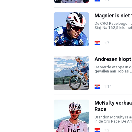
Magnier is niet
De CRO Race begon d
Sinj. Na 162,5 kilomet
7
Andresen klopt 
De vierde etappe in d
gevallen aan Tobias L
14
McNulty verbaas
Race
Brandon McNulty is a
in de Cro Race. De Am
2