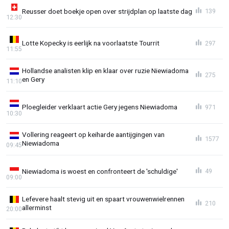
Reusser doet boekje open over strijdplan op laatste dag
139
12:30
Lotte Kopecky is eerlijk na voorlaatste Tourrit
297
11:55
Hollandse analisten klip en klaar over ruzie Niewiadoma
275
en Gery
11:10
Ploegleider verklaart actie Gery jegens Niewiadoma
971
10:30
Vollering reageert op keiharde aantijgingen van
1577
Niewiadoma
09:45
Niewiadoma is woest en confronteert de 'schuldige'
49
09:00
Lefevere haalt stevig uit en spaart vrouwenwielrennen
210
allerminst
20:00