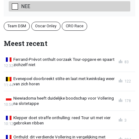
NEE
Team DSM
Oscar Onley
CRO Race
Meest recent
Ferrand-Prévot onthult oorzaak Tour-opgave en spaart
83
zichzelf niet
12:32
Evenepoel doorbreekt stilte en laat met kwinkslag weer
122
van zich horen
11:44
Niewiadoma heeft duidelijke boodschap voor Vollering
178
na slotetappe
10:56
Klepper doet straffe onthulling: reed Tour uit met vier
3
gebroken ribben
10:12
Onthuld: dit verdiende Vollering in vergelijking met