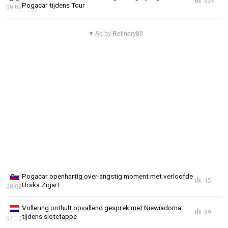
934
Pogacar tijdens Tour
09:02
▼ Ad by Refinery89
Pogacar openhartig over angstig moment met verloofde
15
Urska Zigart
08:08
Vollering onthult opvallend gesprek met Niewiadoma
59
tijdens slotetappe
07:12