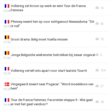
Vollering zet kroon op werk en wint Tour de France
16
Femmes
19:08
Phinney neemt het op voor echtgenoot Niewiadoma: “Dit
42
is vuil"
18:33
Groot drama: Belg moet Vuelta missen
70
17:33
Jonge Belgische wielrenster betrokken bij zwaar ongeval
0
17:03
Vollering vertelt iets apart voor start laatste Tourrit
154
16:33
Vingegaard sneert naar Pogacar: "Word moedeloos van
27
hem"
15:33
Tour de France Femmes: Favorieten etappe 9 - Wie gaat
18
er met het geel vandoor?
14:44