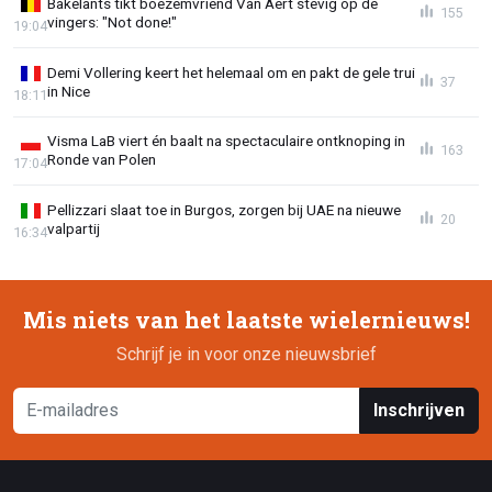
Bakelants tikt boezemvriend Van Aert stevig op de
155
vingers: "Not done!"
19:04
Demi Vollering keert het helemaal om en pakt de gele trui
37
in Nice
18:11
Visma LaB viert én baalt na spectaculaire ontknoping in
163
Ronde van Polen
17:04
Pellizzari slaat toe in Burgos, zorgen bij UAE na nieuwe
20
valpartij
16:34
Mis niets van het laatste wielernieuws!
Schrijf je in voor onze nieuwsbrief
Inschrijven