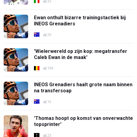
33
Ewan onthult bizarre trainingstactiek bij
INEOS Grenadiers
20
'Wielerwereld op zijn kop: megatransfer
Caleb Ewan in de maak'
106
INEOS Grenadiers haalt grote naam binnen
na transfersoap
16
'Thomas hoopt op komst van onverwachte
topsprinter'
23