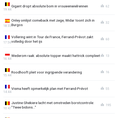
Gigant dropt absolute bom in vrouwenwielrennen
62
19:44
Onley omlijst comeback met zege, Widar toont zich in
32
Burgos
18:33
Vollering wint in Tour de France, Ferrand-Prévot zakt
60
volledig door het ijs
17:56
Wederom raak: absolute topper maakt hattrick compleet
13
16:44
Roodhooft pleit voor ingrijpende verandering
16
15:44
Visma heeft opmerkelijk plan met Ferrand-Prévot
55
14:44
Justine Ghekiere lacht met omstreden borstcontrole:
195
"Twee bidons..."
10:47