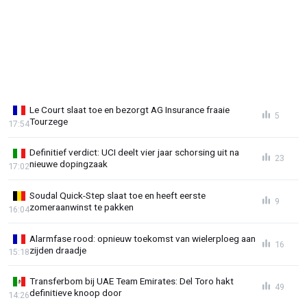
Le Court slaat toe en bezorgt AG Insurance fraaie
5
Tourzege
17:54
Definitief verdict: UCI deelt vier jaar schorsing uit na
23
nieuwe dopingzaak
17:02
Soudal Quick-Step slaat toe en heeft eerste
9
zomeraanwinst te pakken
16:04
Alarmfase rood: opnieuw toekomst van wielerploeg aan
16
zijden draadje
15:18
Transferbom bij UAE Team Emirates: Del Toro hakt
49
definitieve knoop door
14:26