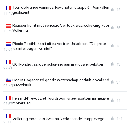
Tour de France Femmes: Favorieten etappe 6 - Aanvallen
18
geblazen!
11:45
Reusser komt met serieuze Ventoux-waarschuwing voor
65
Vollering
10:43
Picnic PostNL haalt uit na vertrek Jakobsen: "De grote
15
sprinter zagen we niet"
10:01
UCI kondigt aardverschuiving aan in vrouwenpeloton
13
09:23
Hoe is Pogacar zó goed? Wetenschap onthult opvallend
34
puzzelstuk
08:42
Ferrand-Prévot ziet Tourdroom uiteenspatten na nieuwe
11
mokerslag
07:57
Vollering moet iets kwijt na 'verlossende' etappezege
141
20:33