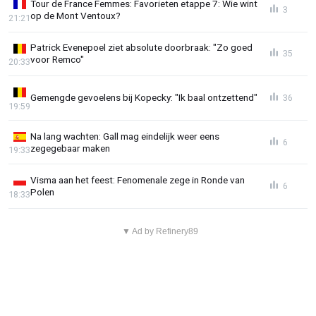
Tour de France Femmes: Favorieten etappe 7: Wie wint
3
op de Mont Ventoux?
21:21
Patrick Evenepoel ziet absolute doorbraak: "Zo goed
35
voor Remco"
20:33
Gemengde gevoelens bij Kopecky: "Ik baal ontzettend"
36
19:59
Na lang wachten: Gall mag eindelijk weer eens
6
zegegebaar maken
19:33
Visma aan het feest: Fenomenale zege in Ronde van
6
Polen
18:33
▼ Ad by Refinery89