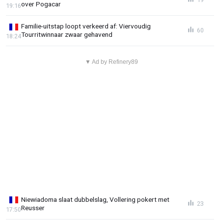
over Pogacar
19:16
Familie-uitstap loopt verkeerd af: Viervoudig
60
Tourritwinnaar zwaar gehavend
18:24
▼ Ad by Refinery89
Niewiadoma slaat dubbelslag, Vollering pokert met
23
Reusser
17:50