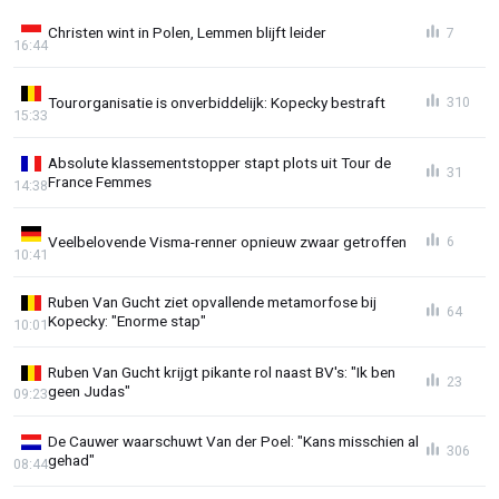
Christen wint in Polen, Lemmen blijft leider
7
16:44
Tourorganisatie is onverbiddelijk: Kopecky bestraft
310
15:33
Absolute klassementstopper stapt plots uit Tour de
31
France Femmes
14:38
Veelbelovende Visma-renner opnieuw zwaar getroffen
6
10:41
Ruben Van Gucht ziet opvallende metamorfose bij
64
Kopecky: "Enorme stap"
10:01
Ruben Van Gucht krijgt pikante rol naast BV's: "Ik ben
23
geen Judas"
09:23
De Cauwer waarschuwt Van der Poel: "Kans misschien al
306
gehad"
08:44