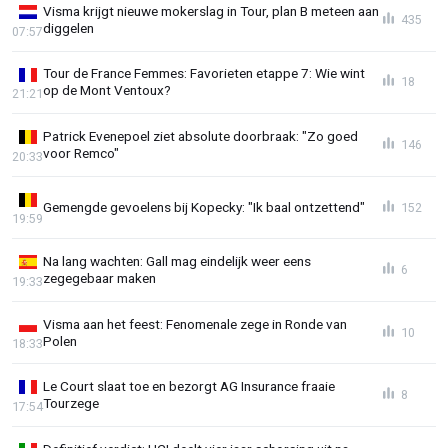
Visma krijgt nieuwe mokerslag in Tour, plan B meteen aan
435
diggelen
07:57
Tour de France Femmes: Favorieten etappe 7: Wie wint
18
op de Mont Ventoux?
21:21
Patrick Evenepoel ziet absolute doorbraak: "Zo goed
146
voor Remco"
20:33
Gemengde gevoelens bij Kopecky: "Ik baal ontzettend"
152
19:59
Na lang wachten: Gall mag eindelijk weer eens
6
zegegebaar maken
19:33
Visma aan het feest: Fenomenale zege in Ronde van
10
Polen
18:33
Le Court slaat toe en bezorgt AG Insurance fraaie
8
Tourzege
17:54