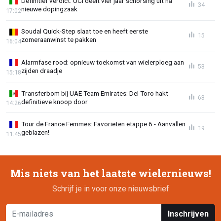
Definitief verdict: UCI deelt vier jaar schorsing uit na
34
nieuwe dopingzaak
17:02
Soudal Quick-Step slaat toe en heeft eerste
15
zomeraanwinst te pakken
16:04
Alarmfase rood: opnieuw toekomst van wielerploeg aan
53
zijden draadje
15:18
Transferbom bij UAE Team Emirates: Del Toro hakt
63
definitieve knoop door
14:26
Tour de France Femmes: Favorieten etappe 6 - Aanvallen
19
geblazen!
11:45
Mis niets van het laatste wielernieuws!
Schrijf je in voor onze nieuwsbrief
Inschrijven