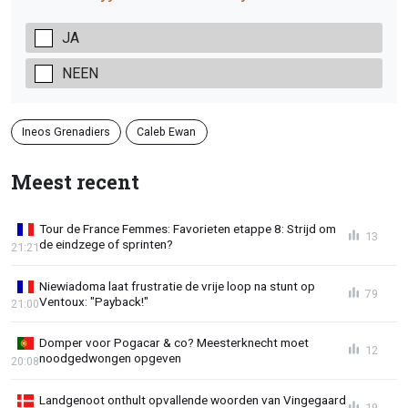
JA
NEEN
Ineos Grenadiers
Caleb Ewan
Meest recent
Tour de France Femmes: Favorieten etappe 8: Strijd om
13
de eindzege of sprinten?
21:21
Niewiadoma laat frustratie de vrije loop na stunt op
79
Ventoux: "Payback!"
21:00
Domper voor Pogacar & co? Meesterknecht moet
12
noodgedwongen opgeven
20:08
Landgenoot onthult opvallende woorden van Vingegaard
19