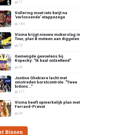
71
Vollering moet iets kwijt na
'verlossende' etappezege
184
Visma krijgt nieuwe mokerslag in
Tour, plan B meteen aan diggelen
73
Gemengde gevoelens bij
Kopecky: "Ik baal ontzettend"
90
Justine Ghekiere lacht met
omstreden borstcontrole: "Twee
bidons..."
217
Visma heeft opmerkelijk plan met
Ferrand-Prévot
58
et Binnen