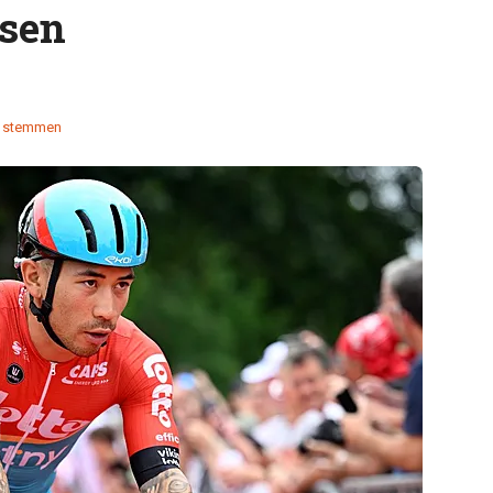
rsen
 stemmen