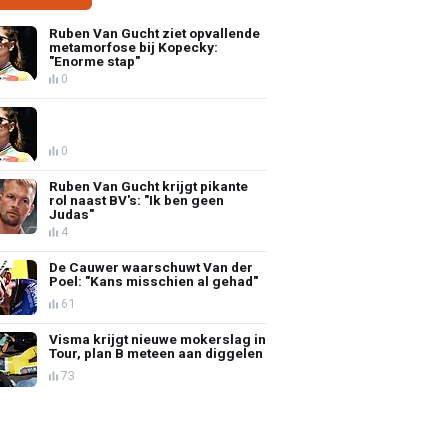
Ruben Van Gucht ziet opvallende
metamorfose bij Kopecky:
"Enorme stap"
0
0
Ruben Van Gucht krijgt pikante
rol naast BV's: "Ik ben geen
Judas"
4
De Cauwer waarschuwt Van der
Poel: "Kans misschien al gehad"
61
Visma krijgt nieuwe mokerslag in
Tour, plan B meteen aan diggelen
73