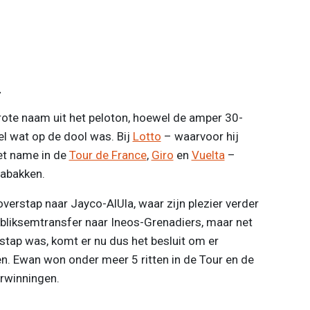
n
rote naam uit het peloton, hoewel de amper 30-
el wat op de dool was. Bij
Lotto
– waarvoor hij
et name in de
Tour de France
,
Giro
en
Vuelta
–
labakken.
overstap naar Jayco-AlUla, waar zijn plezier verder
bliksemtransfer naar Ineos-Grenadiers, maar net
stap was, komt er nu dus het besluit om er
ken. Ewan won onder meer 5 ritten in de Tour en de
erwinningen.