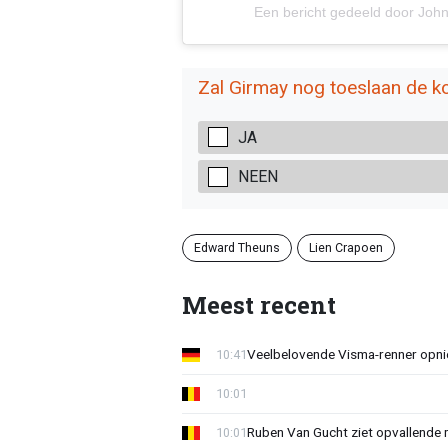
Een bericht gedeeld door Jo
Zal Girmay nog toeslaan de
JA
NEEN
Edward Theuns
Lien Crapoen
Meest recent
Veelbelovende Visma-renner opni
10:41
10:01
Ruben Van Gucht ziet opvallende 
10:01