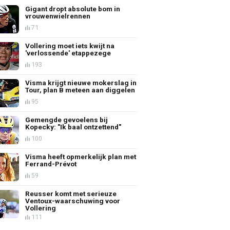
Gigant dropt absolute bom in
vrouwenwielrennen
71
Vollering moet iets kwijt na
'verlossende' etappezege
193
Visma krijgt nieuwe mokerslag in
Tour, plan B meteen aan diggelen
95
Gemengde gevoelens bij
Kopecky: "Ik baal ontzettend"
100
Visma heeft opmerkelijk plan met
Ferrand-Prévot
59
Reusser komt met serieuze
Ventoux-waarschuwing voor
Vollering
111