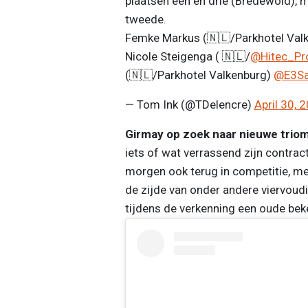
plaatsen één en drie (Bredewold),
tweede.
Femke Markus (🇳🇱/Parkhotel Valke
Nicole Steigenga ( 🇳🇱/
@Hitec_Pr
(🇳🇱/Parkhotel Valkenburg)
@E3Sa
— Tom Ink (@TDelencre)
April 30, 
Girmay op zoek naar nieuwe trio
iets of wat verrassend zijn contract
morgen ook terug in competitie, me
de zijde van onder andere viervoud
tijdens de verkenning een oude bek