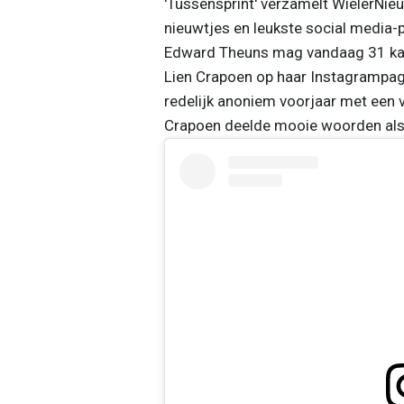
'Tussensprint' verzamelt WielerNieu
nieuwtjes en leukste social media-p
Edward Theuns mag vandaag 31 kaars
Lien Crapoen op haar Instagrampag
redelijk anoniem voorjaar met een vi
Crapoen deelde mooie woorden als 'b