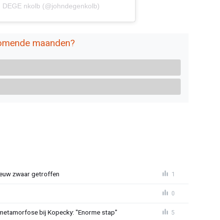
hn DEGE nkolb (@johndegenkolb)
 komende maanden?
euw zwaar getroffen
1
0
metamorfose bij Kopecky: "Enorme stap"
5