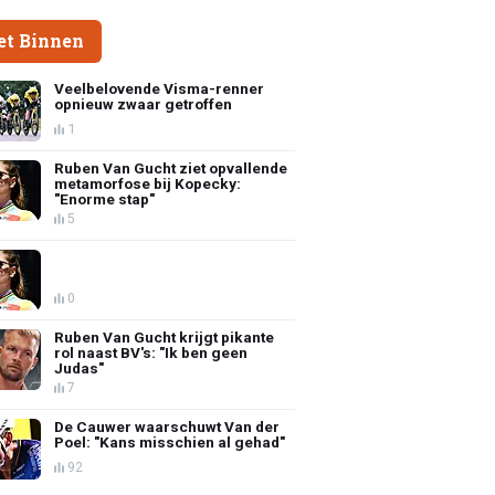
et Binnen
Veelbelovende Visma-renner
opnieuw zwaar getroffen
1
Ruben Van Gucht ziet opvallende
metamorfose bij Kopecky:
"Enorme stap"
5
0
Ruben Van Gucht krijgt pikante
rol naast BV's: "Ik ben geen
Judas"
7
De Cauwer waarschuwt Van der
Poel: "Kans misschien al gehad"
92