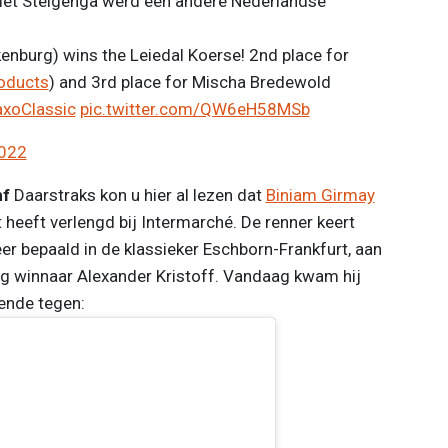
 met Steigenga werd een andere Nederlandse
nburg) wins the Leiedal Koerse! 2nd place for
oducts
) and 3rd place for Mischa Bredewold
xoClassic
pic.twitter.com/QW6eH58MSb
2022
mf
Daarstraks kon u hier al lezen dat
Biniam Girmay
 heeft verlengd bij Intermarché. De renner keert
er bepaald in de klassieker Eschborn-Frankfurt, aan
ig winnaar Alexander Kristoff. Vandaag kwam hij
ende tegen: