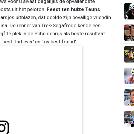
ws voor u alvast dagelijks de opvallendste
osts uit het peloton.
Feest ten huize Teuns
jes uitblazen, dat deelde zijn bevallige vriendin
ina. De renner van Trek-Segafredo kende een
jfde plek in de Scheldeprijs als beste resultaat.
est dad ever' en 'my best friend'.