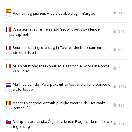
Visma mag juichen: Fraaie dubbelslag in Burgos
112
19:44
'Amateuristische' Ferrand-Prévot doet opvallende
348
uitspraak
18:44
Reusser slaat grote slag in Tour en deelt concurrentie
57
stevige tik uit
18:03
Milan blijft ongenaakbaar en slaat opnieuw toe in Ronde
4
van Polen
16:36
Mathieu van der Poel pakt uit en laat wielerfans opnieuw
1034
watertanden
16:06
Vader Evenepoel onthult pijnlijke waarheid: "Het raakt
123
Remco..."
15:16
Domper voor Urška Žigart: vriendin Pogacar kent nieuwe
181
tegenslag
14:22