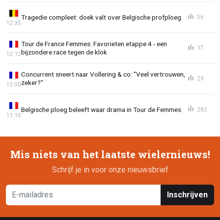
Tragedie compleet: doek valt over Belgische profploeg
56
12:35
Tour de France Femmes: Favorieten etappe 4 - een
17
bijzondere race tegen de klok
12:12
Concurrent sneert naar Vollering & co: "Veel vertrouwen,
29
zeker?"
12:00
Belgische ploeg beleeft waar drama in Tour de Femmes
282
11:10
Mis niets van het laatste wielernieuws!
Schrijf je in voor onze nieuwsbrief
Inschrijven