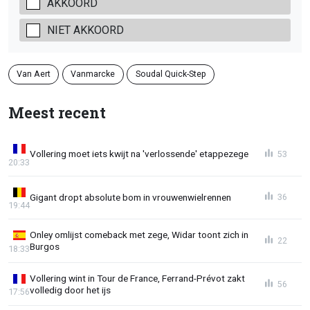
AKKOORD
NIET AKKOORD
Van Aert
Vanmarcke
Soudal Quick-Step
Meest recent
Vollering moet iets kwijt na 'verlossende' etappezege
53
20:33
Gigant dropt absolute bom in vrouwenwielrennen
36
19:44
Onley omlijst comeback met zege, Widar toont zich in
22
Burgos
18:33
Vollering wint in Tour de France, Ferrand-Prévot zakt
56
volledig door het ijs
17:56