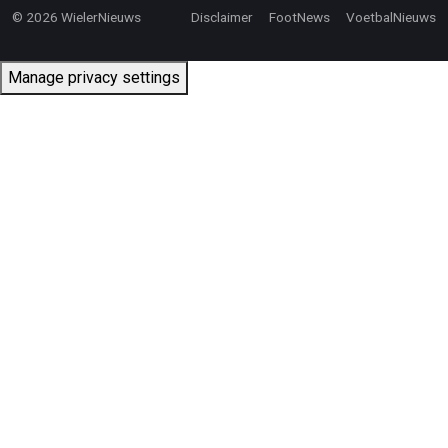
© 2026 WielerNieuws
Disclaimer
FootNews
VoetbalNieuws
Manage privacy settings