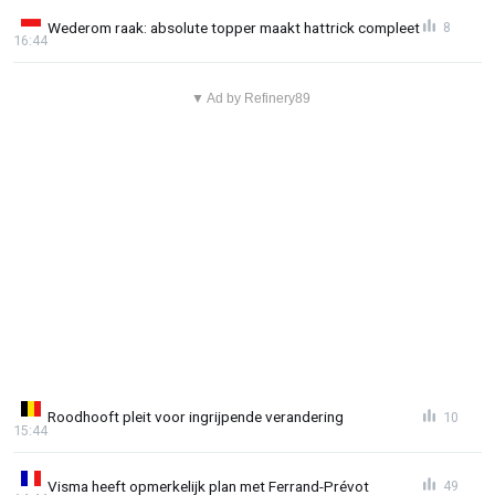
Wederom raak: absolute topper maakt hattrick compleet
8
16:44
▼ Ad by Refinery89
Roodhooft pleit voor ingrijpende verandering
10
15:44
Visma heeft opmerkelijk plan met Ferrand-Prévot
49