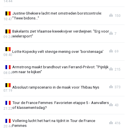
14:44
Justine Ghekiere lacht met omstreden borstcontrole:
150
"Twee bidons..."
10:47
Bakelants ziet Vlaamse kweekvijver verdwijnen: "Erg voor
7
wielersport"
09:24
Lotte Kopecky velt stevige mening over 'borstensaga'
69
08:40
Armstrong maakt brandhout van Ferrand-Prévot: "Pijnlijk
215
om naar te kijken"
08:04
Absoluut rampscenario in de maak voor Thibau Nys
373
07:19
Tour de France Femmes: Favorieten etappe 5 - Aanvallers
43
of klassementsdag?
21:22
Vollering lucht het hart na tijdrit in Tour de France
416
Femmes
20:44