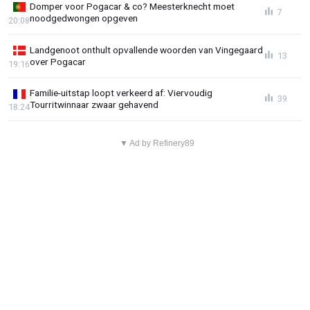
Domper voor Pogacar & co? Meesterknecht moet
7
noodgedwongen opgeven
20:08
Landgenoot onthult opvallende woorden van Vingegaard
13
over Pogacar
19:16
Familie-uitstap loopt verkeerd af: Viervoudig
39
Tourritwinnaar zwaar gehavend
18:24
▼ Ad by Refinery89