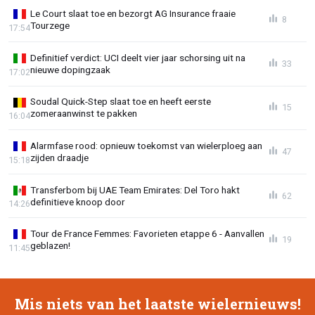
Le Court slaat toe en bezorgt AG Insurance fraaie
8
Tourzege
17:54
Definitief verdict: UCI deelt vier jaar schorsing uit na
33
nieuwe dopingzaak
17:02
Soudal Quick-Step slaat toe en heeft eerste
15
zomeraanwinst te pakken
16:04
Alarmfase rood: opnieuw toekomst van wielerploeg aan
47
zijden draadje
15:18
Transferbom bij UAE Team Emirates: Del Toro hakt
62
definitieve knoop door
14:26
Tour de France Femmes: Favorieten etappe 6 - Aanvallen
19
geblazen!
11:45
Mis niets van het laatste wielernieuws!