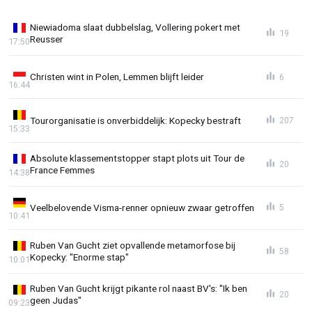
Niewiadoma slaat dubbelslag, Vollering pokert met
19
Reusser
17:50
Christen wint in Polen, Lemmen blijft leider
6
16:44
Tourorganisatie is onverbiddelijk: Kopecky bestraft
207
15:33
Absolute klassementstopper stapt plots uit Tour de
20
France Femmes
14:38
Veelbelovende Visma-renner opnieuw zwaar getroffen
5
10:41
Ruben Van Gucht ziet opvallende metamorfose bij
58
Kopecky: "Enorme stap"
10:01
Ruben Van Gucht krijgt pikante rol naast BV's: "Ik ben
20
geen Judas"
09:23