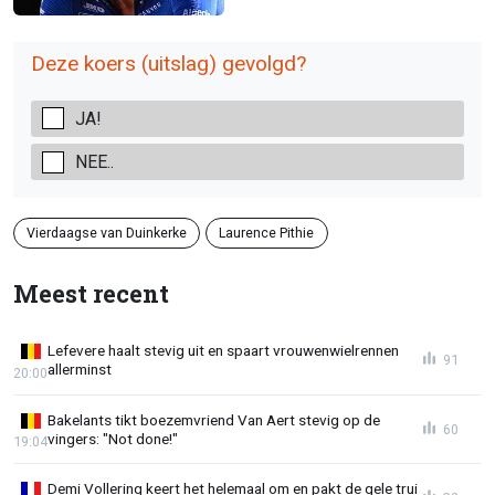
Deze koers (uitslag) gevolgd?
JA!
NEE..
Vierdaagse van Duinkerke
Laurence Pithie
Meest recent
Lefevere haalt stevig uit en spaart vrouwenwielrennen
91
allerminst
20:00
Bakelants tikt boezemvriend Van Aert stevig op de
60
vingers: "Not done!"
19:04
Demi Vollering keert het helemaal om en pakt de gele trui