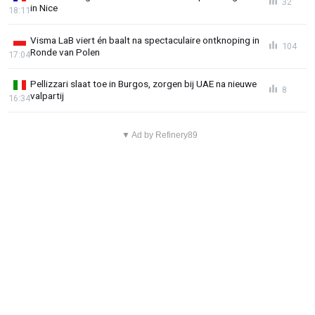
32
in Nice
18:11
Visma LaB viert én baalt na spectaculaire ontknoping in
104
Ronde van Polen
17:04
Pellizzari slaat toe in Burgos, zorgen bij UAE na nieuwe
8
valpartij
16:34
▼ Ad by Refinery89