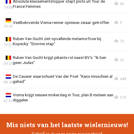
Absolute klassementstopper stapt plots uit Tour de
60
France Femmes
14:38
Veelbelovende Visma-renner opnieuw zwaar getroffen
9
10:41
Ruben Van Gucht ziet opvallende metamorfose bij
76
Kopecky: "Enorme stap"
10:01
Ruben Van Gucht krijgt pikante rol naast BV's: "Ik ben
32
geen Judas"
09:23
De Cauwer waarschuwt Van der Poel: "Kans misschien al
448
gehad"
08:44
Visma krijgt nieuwe mokerslag in Tour, plan B meteen aan
515
diggelen
07:57
Mis niets van het laatste wielernieuws!