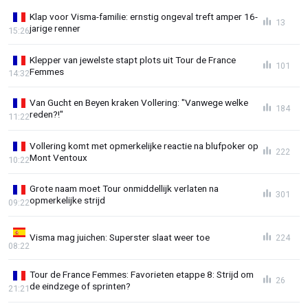
Klap voor Visma-familie: ernstig ongeval treft amper 16-
13
jarige renner
15:26
Klepper van jewelste stapt plots uit Tour de France
101
Femmes
14:32
Van Gucht en Beyen kraken Vollering: "Vanwege welke
184
reden?!"
11:22
Vollering komt met opmerkelijke reactie na blufpoker op
222
Mont Ventoux
10:22
Grote naam moet Tour onmiddellijk verlaten na
301
opmerkelijke strijd
09:22
Visma mag juichen: Superster slaat weer toe
224
08:22
Tour de France Femmes: Favorieten etappe 8: Strijd om
26
de eindzege of sprinten?
21:21