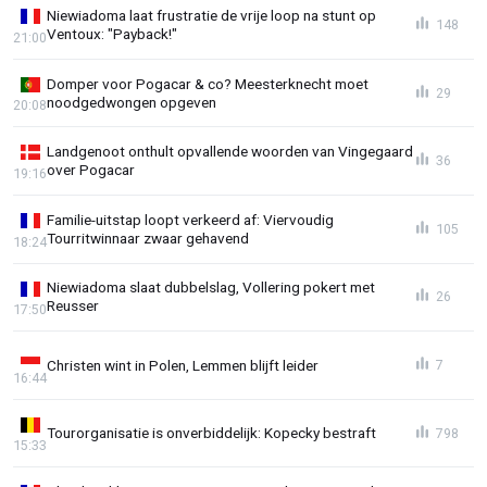
Niewiadoma laat frustratie de vrije loop na stunt op
148
Ventoux: "Payback!"
21:00
Domper voor Pogacar & co? Meesterknecht moet
29
noodgedwongen opgeven
20:08
Landgenoot onthult opvallende woorden van Vingegaard
36
over Pogacar
19:16
Familie-uitstap loopt verkeerd af: Viervoudig
105
Tourritwinnaar zwaar gehavend
18:24
Niewiadoma slaat dubbelslag, Vollering pokert met
26
Reusser
17:50
Christen wint in Polen, Lemmen blijft leider
7
16:44
Tourorganisatie is onverbiddelijk: Kopecky bestraft
798
15:33