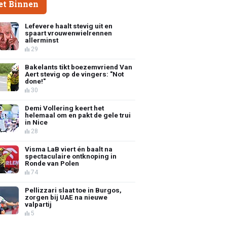
et Binnen
Lefevere haalt stevig uit en
spaart vrouwenwielrennen
allerminst
29
Bakelants tikt boezemvriend Van
Aert stevig op de vingers: "Not
done!"
30
Demi Vollering keert het
helemaal om en pakt de gele trui
in Nice
28
Visma LaB viert én baalt na
spectaculaire ontknoping in
Ronde van Polen
74
Pellizzari slaat toe in Burgos,
zorgen bij UAE na nieuwe
valpartij
5