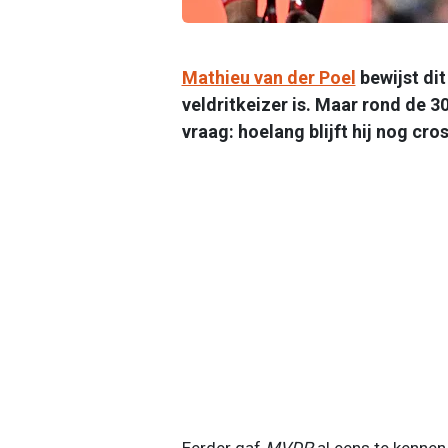
Mathieu van der Poel
bewijst dit
veldritkeizer is. Maar rond de 3
vraag: hoelang blijft hij nog cro
Eerder gaf
MVDP
al eens te kennen