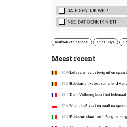
JA, EIGENLIJK WEL!
NEE, DAT DENK IK NIET!
mathieu van der poel
Thibau Nys
Ti
Meest recent
Lefevere haalt stevig uit en spaar
20:00
Bakelants tikt boezemvriend Van A
19:04
Demi Vollering keert het helemaal 
18:11
Visma LaB viert én baalt na spect
17:04
Pellizzari slaat toe in Burgos, zor
16:34