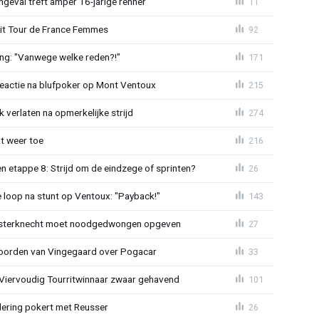
ngeval treft amper 16-jarige renner
11
uit Tour de France Femmes
92
ing: "Vanwege welke reden?!"
171
reactie na blufpoker op Mont Ventoux
215
 verlaten na opmerkelijke strijd
274
t weer toe
216
 etappe 8: Strijd om de eindzege of sprinten?
26
e loop na stunt op Ventoux: "Payback!"
143
sterknecht moet noodgedwongen opgeven
27
oorden van Vingegaard over Pogacar
33
: Viervoudig Tourritwinnaar zwaar gehavend
101
lering pokert met Reusser
26