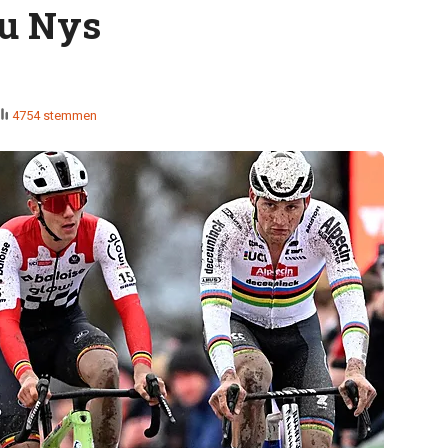
au Nys
4754 stemmen