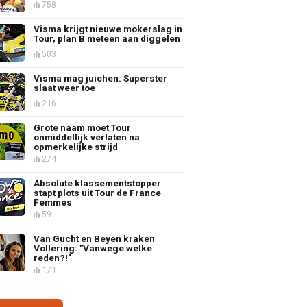
758
Visma krijgt nieuwe mokerslag in
Tour, plan B meteen aan diggelen
503
Visma mag juichen: Superster
slaat weer toe
216
Grote naam moet Tour
onmiddellijk verlaten na
opmerkelijke strijd
274
Absolute klassementstopper
stapt plots uit Tour de France
Femmes
59
Van Gucht en Beyen kraken
Vollering: "Vanwege welke
reden?!"
171