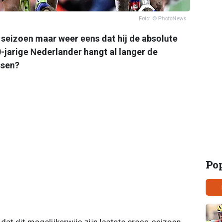
Foto: © PhotoNews
 seizoen maar weer eens dat hij de absolute
0-jarige Nederlander hangt al langer de
ssen?
Po
 dat dit mogelijkerwijs zijn laatste cross-seizoen