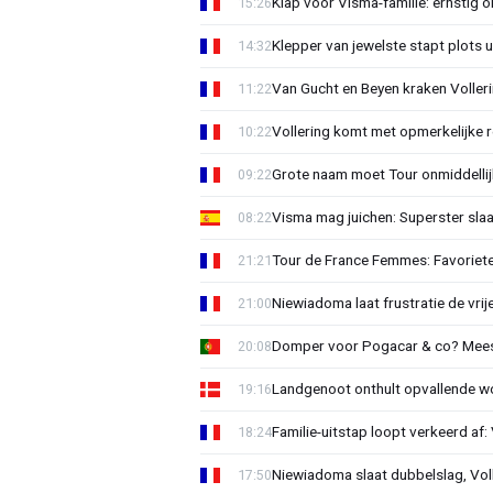
Klap voor Visma-familie: ernstig o
15:26
Klepper van jewelste stapt plots 
14:32
Van Gucht en Beyen kraken Voller
11:22
Vollering komt met opmerkelijke 
10:22
Grote naam moet Tour onmiddellijk
09:22
Visma mag juichen: Superster slaa
08:22
Tour de France Femmes: Favorieten
21:21
Niewiadoma laat frustratie de vrij
21:00
Domper voor Pogacar & co? Mee
20:08
Landgenoot onthult opvallende w
19:16
Familie-uitstap loopt verkeerd af
18:24
Niewiadoma slaat dubbelslag, Vol
17:50