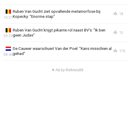
Ruben Van Gucht ziet opvallende metamorfose bij
18
Kopecky: "Enorme stap"
10:01
Ruben Van Gucht krijgt pikante rol naast BV's: "Ik ben
15
geen Judas"
09:23
De Cauwer waarschuwt Van der Poel: "Kans misschien al
170
gehad"
08:44
▼ Ad by Refinery89