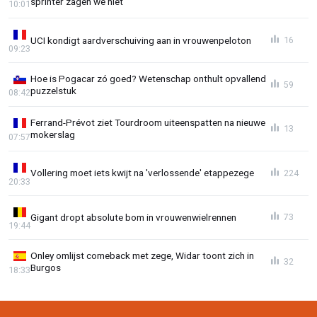
sprinter zagen we niet"
10:01
UCI kondigt aardverschuiving aan in vrouwenpeloton
16
09:23
Hoe is Pogacar zó goed? Wetenschap onthult opvallend
59
puzzelstuk
08:42
Ferrand-Prévot ziet Tourdroom uiteenspatten na nieuwe
13
mokerslag
07:57
Vollering moet iets kwijt na 'verlossende' etappezege
224
20:33
Gigant dropt absolute bom in vrouwenwielrennen
73
19:44
Onley omlijst comeback met zege, Widar toont zich in
32
Burgos
18:33