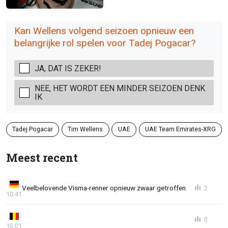
Kan Wellens volgend seizoen opnieuw een
belangrijke rol spelen voor Tadej Pogacar?
JA, DAT IS ZEKER!
NEE, HET WORDT EEN MINDER SEIZOEN DENK
IK
Tadej Pogacar
Tim Wellens
UAE
UAE Team Emirates-XRG
Meest recent
Veelbelovende Visma-renner opnieuw zwaar getroffen
2
10:41
0
10:01