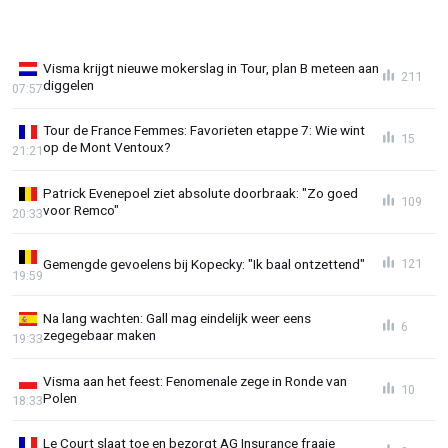
Visma krijgt nieuwe mokerslag in Tour, plan B meteen aan
211
diggelen
07:57
Tour de France Femmes: Favorieten etappe 7: Wie wint
15
op de Mont Ventoux?
21:21
Patrick Evenepoel ziet absolute doorbraak: "Zo goed
109
voor Remco"
20:33
Gemengde gevoelens bij Kopecky: "Ik baal ontzettend"
121
19:59
Na lang wachten: Gall mag eindelijk weer eens
6
zegegebaar maken
19:33
Visma aan het feest: Fenomenale zege in Ronde van
10
Polen
18:33
Le Court slaat toe en bezorgt AG Insurance fraaie