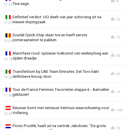
8
Tourzege
17:54
Definitief verdict: UCI deelt vier jaar schorsing uit na
32
nieuwe dopingzaak
17:02
Soudal Quick-Step slaat toe en heeft eerste
15
zomeraanwinst te pakken
16:04
Alarmfase rood: opnieuw toekomst van wielerploeg aan
36
zijden draadje
15:18
Transferbom bij UAE Team Emirates: Del Toro hakt
60
definitieve knoop door
14:26
Tour de France Femmes: Favorieten etappe 6 - Aanvallen
19
geblazen!
11:45
Reusser komt met serieuze Ventoux-waarschuwing voor
146
Vollering
10:43
Picnic PostNL haalt uit na vertrek Jakobsen: "De grote
23