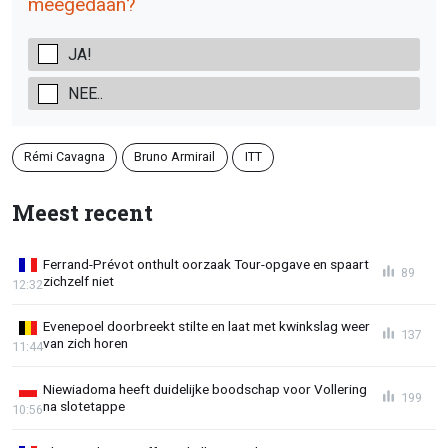
meegedaan?
JA!
NEE..
Rémi Cavagna
Bruno Armirail
ITT
Meest recent
Ferrand-Prévot onthult oorzaak Tour-opgave en spaart
89
zichzelf niet
12:32
Evenepoel doorbreekt stilte en laat met kwinkslag weer
137
van zich horen
11:44
Niewiadoma heeft duidelijke boodschap voor Vollering
199
na slotetappe
10:56