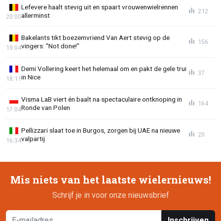
Lefevere haalt stevig uit en spaart vrouwenwielrennen
212
allerminst
20:00
Bakelants tikt boezemvriend Van Aert stevig op de
156
vingers: "Not done!"
19:04
Demi Vollering keert het helemaal om en pakt de gele trui
37
in Nice
18:11
Visma LaB viert én baalt na spectaculaire ontknoping in
164
Ronde van Polen
17:04
Pellizzari slaat toe in Burgos, zorgen bij UAE na nieuwe
20
valpartij
16:34
Mis niets van het laatste wielernieuws!
Schrijf je in voor onze nieuwsbrief
Inschrijven