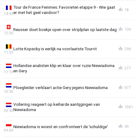
Tour de France Femmes: Favorieten etappe 9 - Wie gaat
18
er met het geel vandoor?
14:44
Reusser doet boekje open over strijdplan op laatste dag
139
12:30
Lotte Kopecky is eerlijk na voorlaatste Tourrit
298
11:55
Hollandse analisten klip en klaar over ruzie Niewiadoma
277
en Gery
11:10
Ploegleider verklaart actie Gery jegens Niewiadoma
977
10:30
Vollering reageert op keiharde aantijgingen van
1581
Niewiadoma
09:45
Niewiadoma is woest en confronteert de 'schuldige'
49
09:00