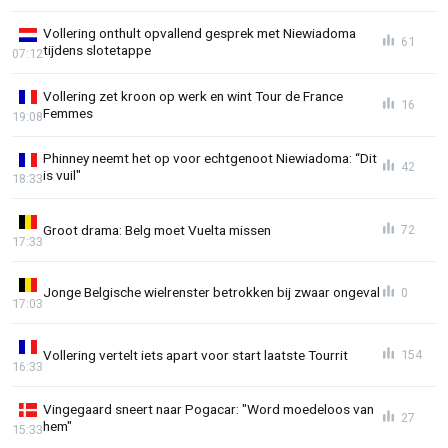
Vollering onthult opvallend gesprek met Niewiadoma
61
tijdens slotetappe
07:12
Vollering zet kroon op werk en wint Tour de France
16
Femmes
19:08
Phinney neemt het op voor echtgenoot Niewiadoma: “Dit
42
is vuil"
18:33
Groot drama: Belg moet Vuelta missen
72
17:33
Jonge Belgische wielrenster betrokken bij zwaar ongeval
0
17:03
Vollering vertelt iets apart voor start laatste Tourrit
154
16:33
Vingegaard sneert naar Pogacar: "Word moedeloos van
27
hem"
15:33