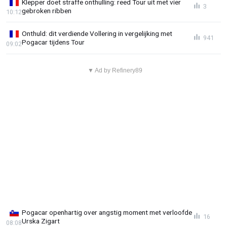
Klepper doet straffe onthulling: reed Tour uit met vier
3
gebroken ribben
10:12
Onthuld: dit verdiende Vollering in vergelijking met
941
Pogacar tijdens Tour
09:02
▼ Ad by Refinery89
Pogacar openhartig over angstig moment met verloofde
16
Urska Zigart
08:08