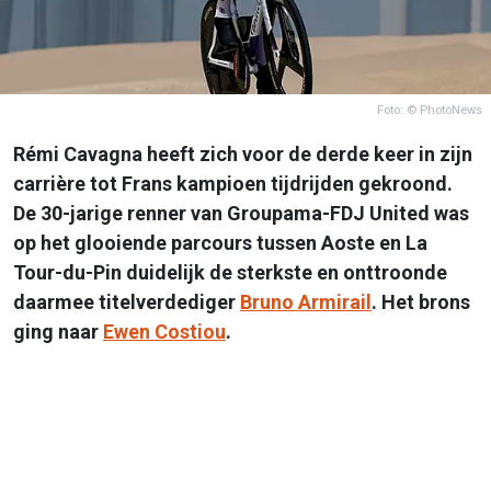
Foto: © PhotoNews
Rémi Cavagna heeft zich voor de derde keer in zijn
carrière tot Frans kampioen tijdrijden gekroond.
De 30-jarige renner van Groupama-FDJ United was
op het glooiende parcours tussen Aoste en La
Tour-du-Pin duidelijk de sterkste en onttroonde
daarmee titelverdediger
Bruno Armirail
. Het brons
ging naar
Ewen Costiou
.