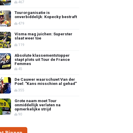
467
Tourorganisatie is
onverbiddelijk: Kopecky bestraft
479
Visma mag juichen: Superster
slaat weer toe
119
Absolute klassementstopper
stapt plots uit Tour de France
Femmes
45
De Cauwer waarschuwt Van der
Poel: "Kans misschien al gehad"
355
Grote naam moet Tour
onmiddellijk verlaten na
opmerkelijke strijd
90
et Binnen