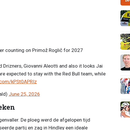
r counting on Primož Roglič for 2027
Drizners, Giovanni Aleotti and also it looks Jai
re expected to stay with the Red Bull team, while
r.com/kPSt0APRIz
ald)
June 25, 2026
eken
envaller. De ploeg werd de afgelopen tijd
rde partij en zag in Hindley een ideale