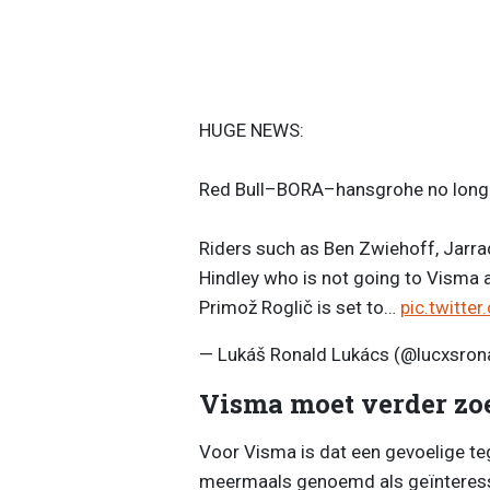
HUGE NEWS:
Red Bull–BORA–hansgrohe no longe
Riders such as Ben Zwiehoff, Jarrad 
Hindley who is not going to Visma a
Primož Roglič is set to…
pic.twitte
— Lukáš Ronald Lukács (@lucxsron
Visma moet verder zo
Voor Visma is dat een gevoelige teg
meermaals genoemd als geïnteressee