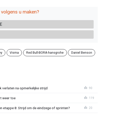
y volgens u maken?
E
ey
Visma
Red Bull-BORA-hansgrohe
Daniel Benson
 verlaten na opmerkelijke strijd
90
t weer toe
119
 etappe 8: Strijd om de eindzege of sprinten?
20