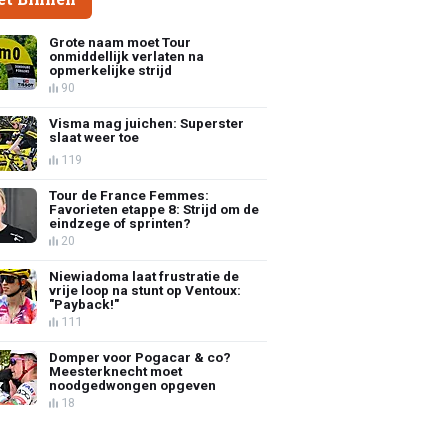
Grote naam moet Tour
onmiddellijk verlaten na
opmerkelijke strijd
90
Visma mag juichen: Superster
slaat weer toe
119
Tour de France Femmes:
Favorieten etappe 8: Strijd om de
eindzege of sprinten?
20
Niewiadoma laat frustratie de
vrije loop na stunt op Ventoux:
"Payback!"
111
Domper voor Pogacar & co?
Meesterknecht moet
noodgedwongen opgeven
18