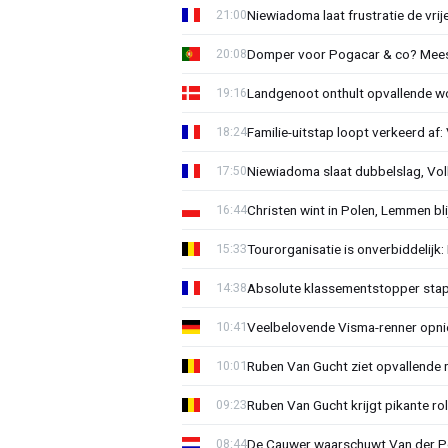
Niewiadoma laat frustratie de vrij
21:00
Domper voor Pogacar & co? Mee
20:08
Landgenoot onthult opvallende w
19:16
Familie-uitstap loopt verkeerd af
18:24
Niewiadoma slaat dubbelslag, Vol
17:50
Christen wint in Polen, Lemmen blij
16:44
Tourorganisatie is onverbiddelijk
15:33
Absolute klassementstopper stap
14:38
Veelbelovende Visma-renner opni
10:41
Ruben Van Gucht ziet opvallende 
10:01
Ruben Van Gucht krijgt pikante rol
09:23
De Cauwer waarschuwt Van der Po
08:44