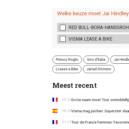
Welke keuze moet Jai Hindle
RED BULL-BORA-HANSGROH
VISMA LEASE A BIKE
Primoz Roglic
Giro d'Italia
Jai Hindl
| Lease a Bike
Jarrad Drizners
Meest recent
Grote naam moet Tour onmiddellijk
09:22
Visma mag juichen: Superster slaa
08:22
Tour de France Femmes: Favorieten
21:21