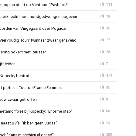
e loop na stunt op Ventoux: "Payback!"
111
sterknecht moet noodgedwongen opgeven
18
oorden van Vingegaard over Pogacar
26
: Viervoudig Tourritwinnaar zwaar gehavend
77
lering pokert met Reusser
26
ft leider
7
: Kopecky bestraft
479
t plots uit Tour de France Femmes
45
euw zwaar getroffen
8
metamorfose bij Kopecky: "Enorme stap"
68
 naast BV's: "Ik ben geen Judas"
24
el: "Kans misschien al gehad"
355