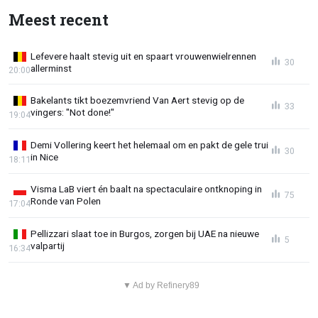
Meest recent
Lefevere haalt stevig uit en spaart vrouwenwielrennen
30
allerminst
20:00
Bakelants tikt boezemvriend Van Aert stevig op de
33
vingers: "Not done!"
19:04
Demi Vollering keert het helemaal om en pakt de gele trui
30
in Nice
18:11
Visma LaB viert én baalt na spectaculaire ontknoping in
75
Ronde van Polen
17:04
Pellizzari slaat toe in Burgos, zorgen bij UAE na nieuwe
5
valpartij
16:34
▼ Ad by Refinery89