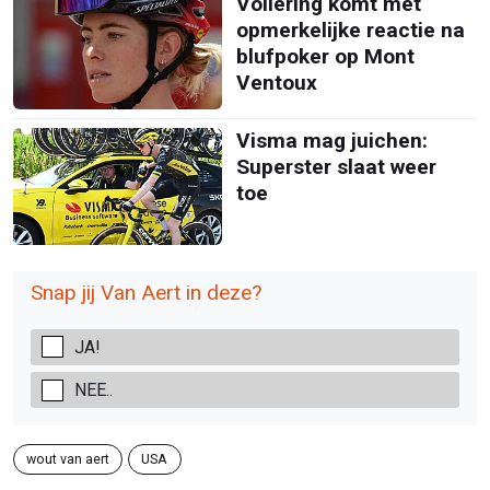
Vollering komt met
opmerkelijke reactie na
blufpoker op Mont
Ventoux
Visma mag juichen:
Superster slaat weer
toe
Snap jij Van Aert in deze?
JA!
NEE..
wout van aert
USA