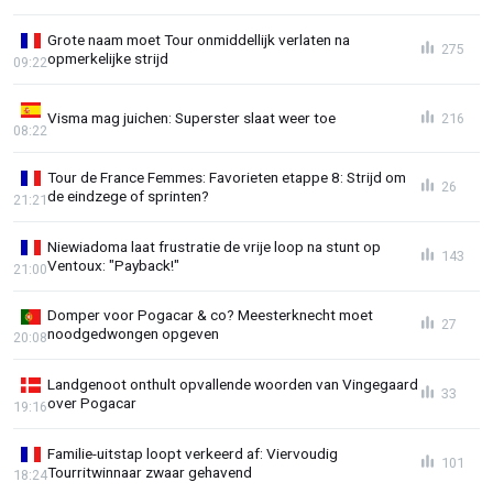
Grote naam moet Tour onmiddellijk verlaten na
275
opmerkelijke strijd
09:22
Visma mag juichen: Superster slaat weer toe
216
08:22
Tour de France Femmes: Favorieten etappe 8: Strijd om
26
de eindzege of sprinten?
21:21
Niewiadoma laat frustratie de vrije loop na stunt op
143
Ventoux: "Payback!"
21:00
Domper voor Pogacar & co? Meesterknecht moet
27
noodgedwongen opgeven
20:08
Landgenoot onthult opvallende woorden van Vingegaard
33
over Pogacar
19:16
Familie-uitstap loopt verkeerd af: Viervoudig
101
Tourritwinnaar zwaar gehavend
18:24