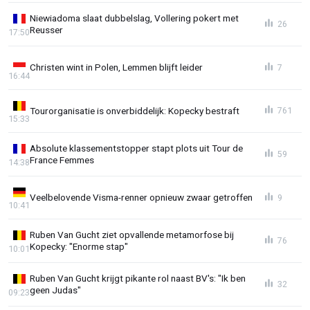
Niewiadoma slaat dubbelslag, Vollering pokert met
26
Reusser
17:50
Christen wint in Polen, Lemmen blijft leider
7
16:44
Tourorganisatie is onverbiddelijk: Kopecky bestraft
761
15:33
Absolute klassementstopper stapt plots uit Tour de
59
France Femmes
14:38
Veelbelovende Visma-renner opnieuw zwaar getroffen
9
10:41
Ruben Van Gucht ziet opvallende metamorfose bij
76
Kopecky: "Enorme stap"
10:01
Ruben Van Gucht krijgt pikante rol naast BV's: "Ik ben
32
geen Judas"
09:23