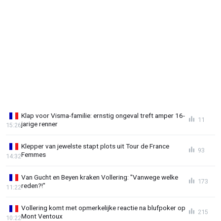
Klap voor Visma-familie: ernstig ongeval treft amper 16-
11
jarige renner
15:26
Klepper van jewelste stapt plots uit Tour de France
93
Femmes
14:32
Van Gucht en Beyen kraken Vollering: "Vanwege welke
173
reden?!"
11:22
Vollering komt met opmerkelijke reactie na blufpoker op
215
Mont Ventoux
10:22