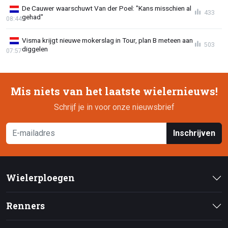
De Cauwer waarschuwt Van der Poel: "Kans misschien al
433
gehad"
08:44
Visma krijgt nieuwe mokerslag in Tour, plan B meteen aan
503
diggelen
07:57
Mis niets van het laatste wielernieuws!
Schrijf je in voor onze nieuwsbrief
Inschrijven
Wielerploegen
Renners