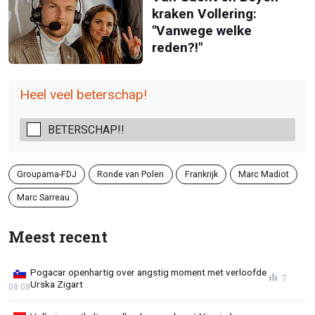
kraken Vollering:
"Vanwege welke
reden?!"
Heel veel beterschap!
BETERSCHAP!!
Groupama-FDJ
Ronde van Polen
Frankrijk
Marc Madiot
Marc Sarreau
Meest recent
Pogacar openhartig over angstig moment met verloofde
7
Urska Zigart
08:08