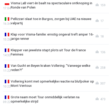
Visma LaB viert én baalt na spectaculaire ontknoping in
159
Ronde van Polen
17:04
Pellizzari slaat toe in Burgos, zorgen bij UAE na nieuwe
17
valpartij
16:34
Klap voor Visma-familie: ernstig ongeval treft amper 16-
18
jarige renner
15:26
Klepper van jewelste stapt plots uit Tour de France
136
Femmes
14:32
Van Gucht en Beyen kraken Vollering: "Vanwege welke
258
reden?!"
11:22
Vollering komt met opmerkelijke reactie na blufpoker op
307
Mont Ventoux
10:22
Grote naam moet Tour onmiddellijk verlaten na
473
opmerkelijke strijd
09:22