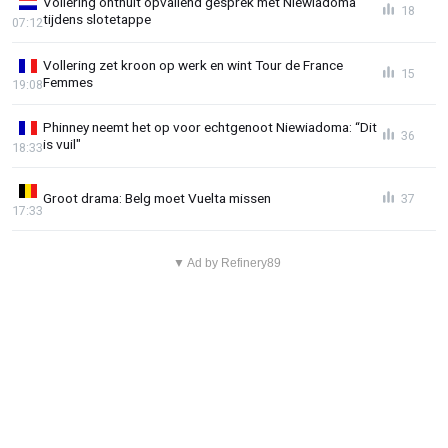
Vollering onthult opvallend gesprek met Niewiadoma
18
tijdens slotetappe
07:12
Vollering zet kroon op werk en wint Tour de France
15
Femmes
19:08
Phinney neemt het op voor echtgenoot Niewiadoma: “Dit
36
is vuil"
18:33
Groot drama: Belg moet Vuelta missen
37
17:33
▼ Ad by Refinery89