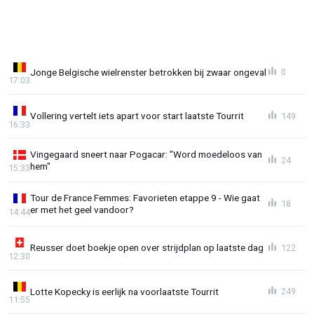
Jonge Belgische wielrenster betrokken bij zwaar ongeval
0
17:03
Vollering vertelt iets apart voor start laatste Tourrit
149
16:33
Vingegaard sneert naar Pogacar: "Word moedeloos van
24
hem"
15:33
Tour de France Femmes: Favorieten etappe 9 - Wie gaat
18
er met het geel vandoor?
14:44
Reusser doet boekje open over strijdplan op laatste dag
122
12:30
Lotte Kopecky is eerlijk na voorlaatste Tourrit
249
11:55