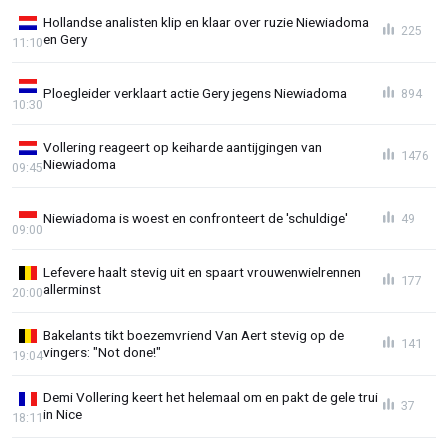
Hollandse analisten klip en klaar over ruzie Niewiadoma
225
en Gery
11:10
Ploegleider verklaart actie Gery jegens Niewiadoma
894
10:30
Vollering reageert op keiharde aantijgingen van
1476
Niewiadoma
09:45
Niewiadoma is woest en confronteert de 'schuldige'
49
09:00
Lefevere haalt stevig uit en spaart vrouwenwielrennen
177
allerminst
20:00
Bakelants tikt boezemvriend Van Aert stevig op de
141
vingers: "Not done!"
19:04
Demi Vollering keert het helemaal om en pakt de gele trui
37
in Nice
18:11