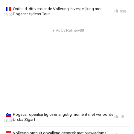
Onthuld: dit verdiende Vollering in vergelijking met
938
Pogacar tijdens Tour
09:02
▼ Ad by Refinery89
Pogacar openhartig over angstig moment met verloofde
15
Urska Zigart
08:08
Vollering onthult opvallend gesprek met Niewiadoma