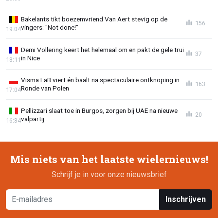
Bakelants tikt boezemvriend Van Aert stevig op de
156
vingers: "Not done!"
19:04
Demi Vollering keert het helemaal om en pakt de gele trui
37
in Nice
18:11
Visma LaB viert én baalt na spectaculaire ontknoping in
163
Ronde van Polen
17:04
Pellizzari slaat toe in Burgos, zorgen bij UAE na nieuwe
20
valpartij
16:34
Mis niets van het laatste wielernieuws!
Schrijf je in voor onze nieuwsbrief
Inschrijven