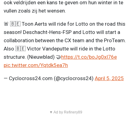
ook veldrijden een kans te geven om hun winter in te
vullen zoals zij het wensen.
🚨 🇧🇪 Toon Aerts will ride for Lotto on the road this
season! Deschacht-Hens-FSP and Lotto will start a
collaboration between the CX team and the ProTeam.
Also 🇧🇪 Victor Vandeputte will ride in the Lotto
structure. (Nieuwblad) 🤝
https://t.co/boJg0xI76e
pic.twitter.com/Yqtdk5ea7h
— Cyclocross24.com (@cyclocross24)
April 5, 2025
▼ Ad by Refinery89