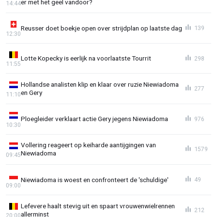
er met het geel vandoor?
14:44
Reusser doet boekje open over strijdplan op laatste dag
139
12:30
Lotte Kopecky is eerlijk na voorlaatste Tourrit
298
11:55
Hollandse analisten klip en klaar over ruzie Niewiadoma
277
en Gery
11:10
Ploegleider verklaart actie Gery jegens Niewiadoma
976
10:30
Vollering reageert op keiharde aantijgingen van
1579
Niewiadoma
09:45
Niewiadoma is woest en confronteert de 'schuldige'
49
09:00
Lefevere haalt stevig uit en spaart vrouwenwielrennen
212
allerminst
20:00