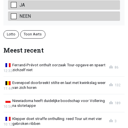
JA
NEEN
Lotto
Toon Aerts
Meest recent
Ferrand-Prévot onthult oorzaak Tour-opgave en spaart
86
zichzelf niet
12:32
Evenepoel doorbreekt stilte en laat met kwinkslag weer
132
van zich horen
11:44
Niewiadoma heeft duidelijke boodschap voor Vollering
189
na slotetappe
10:56
Klepper doet straffe onthulling: reed Tour uit met vier
3
gebroken ribben
10:12