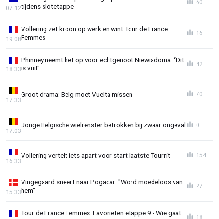
60
tijdens slotetappe
07:12
Vollering zet kroon op werk en wint Tour de France
16
Femmes
19:08
Phinney neemt het op voor echtgenoot Niewiadoma: “Dit
42
is vuil"
18:33
Groot drama: Belg moet Vuelta missen
70
17:33
Jonge Belgische wielrenster betrokken bij zwaar ongeval
0
17:03
Vollering vertelt iets apart voor start laatste Tourrit
154
16:33
Vingegaard sneert naar Pogacar: "Word moedeloos van
27
hem"
15:33
Tour de France Femmes: Favorieten etappe 9 - Wie gaat
18