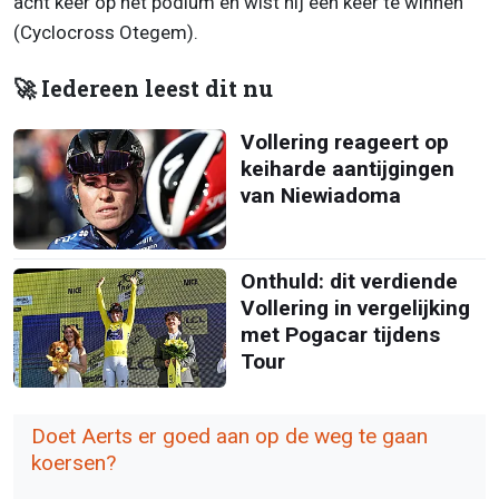
acht keer op het podium en wist hij één keer te winnen
(Cyclocross Otegem).
🚀 Iedereen leest dit nu
Vollering reageert op
keiharde aantijgingen
van Niewiadoma
Onthuld: dit verdiende
Vollering in vergelijking
met Pogacar tijdens
Tour
Doet Aerts er goed aan op de weg te gaan
koersen?