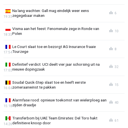
Na lang wachten: Gall mag eindelijk weer eens
6
zegegebaar maken
19:33
Visma aan het feest: Fenomenale zege in Ronde van
10
Polen
18:33
Le Court slaat toe en bezorgt AG Insurance fraaie
8
Tourzege
17:54
Definitief verdict: UCI deelt vier jaar schorsing uit na
32
nieuwe dopingzaak
17:02
Soudal Quick-Step slaat toe en heeft eerste
15
zomeraanwinst te pakken
16:04
Alarmfase rood: opnieuw toekomst van wielerploeg aan
40
zijden draadje
15:18
Transferbom bij UAE Team Emirates: Del Toro hakt
61
definitieve knoop door
14:26