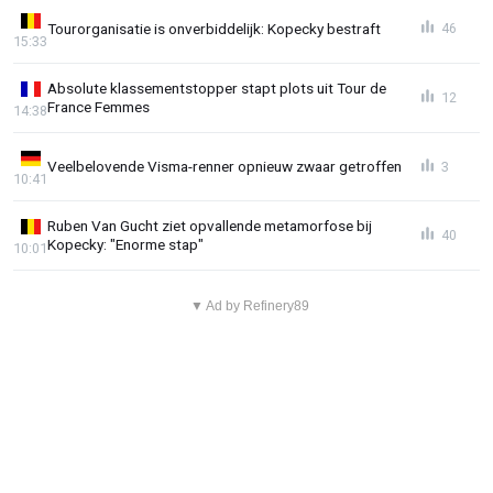
Tourorganisatie is onverbiddelijk: Kopecky bestraft
46
15:33
Absolute klassementstopper stapt plots uit Tour de
12
France Femmes
14:38
Veelbelovende Visma-renner opnieuw zwaar getroffen
3
10:41
Ruben Van Gucht ziet opvallende metamorfose bij
40
Kopecky: "Enorme stap"
10:01
▼ Ad by Refinery89