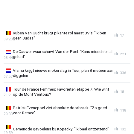
Ruben Van Gucht krijgt pikante rol naast BV's: "Ik ben
17
geen Judas"
09:23
De Cauwer waarschuwt Van der Poel: "Kans misschien al
221
gehad"
08:44
Visma krijgt nieuwe mokerslag in Tour, plan B meteen aan
336
diggelen
07:57
Tour de France Femmes: Favorieten etappe 7: Wie wint
18
op de Mont Ventoux?
21:21
Patrick Evenepoel ziet absolute doorbraak: "Zo goed
118
voor Remco"
20:33
Gemengde gevoelens bij Kopecky: "Ik baal ontzettend"
132
19:59