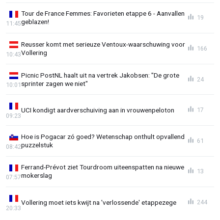
Tour de France Femmes: Favorieten etappe 6 - Aanvallen
19
geblazen!
11:45
Reusser komt met serieuze Ventoux-waarschuwing voor
166
Vollering
10:43
Picnic PostNL haalt uit na vertrek Jakobsen: "De grote
24
sprinter zagen we niet"
10:01
UCI kondigt aardverschuiving aan in vrouwenpeloton
17
09:23
Hoe is Pogacar zó goed? Wetenschap onthult opvallend
61
puzzelstuk
08:42
Ferrand-Prévot ziet Tourdroom uiteenspatten na nieuwe
13
mokerslag
07:57
Vollering moet iets kwijt na 'verlossende' etappezege
244
20:33