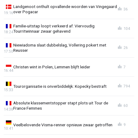
Landgenoot onthult opvallende woorden van Vingegaard
36
over Pogacar
19:16
Familie-uitstap loopt verkeerd af: Viervoudig
104
Tourritwinnaar zwaar gehavend
18:24
Niewiadoma slaat dubbelslag, Vollering pokert met
26
Reusser
17:50
Christen wint in Polen, Lemmen blijft leider
7
16:44
Tourorganisatie is onverbiddelijk: Kopecky bestraft
794
15:33
Absolute klassementstopper stapt plots uit Tour de
60
France Femmes
14:38
Veelbelovende Visma-renner opnieuw zwaar getroffen
9
10:41