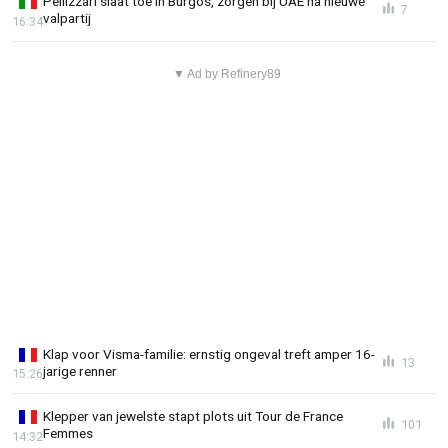
Pellizzari slaat toe in Burgos, zorgen bij UAE na nieuwe
7
valpartij
16:34
▼ Ad by Refinery89
Klap voor Visma-familie: ernstig ongeval treft amper 16-
13
jarige renner
15:26
Klepper van jewelste stapt plots uit Tour de France
101
Femmes
14:32