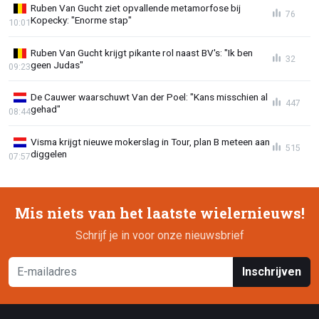
Ruben Van Gucht ziet opvallende metamorfose bij
76
Kopecky: "Enorme stap"
10:01
Ruben Van Gucht krijgt pikante rol naast BV's: "Ik ben
32
geen Judas"
09:23
De Cauwer waarschuwt Van der Poel: "Kans misschien al
447
gehad"
08:44
Visma krijgt nieuwe mokerslag in Tour, plan B meteen aan
515
diggelen
07:57
Mis niets van het laatste wielernieuws!
Schrijf je in voor onze nieuwsbrief
Inschrijven