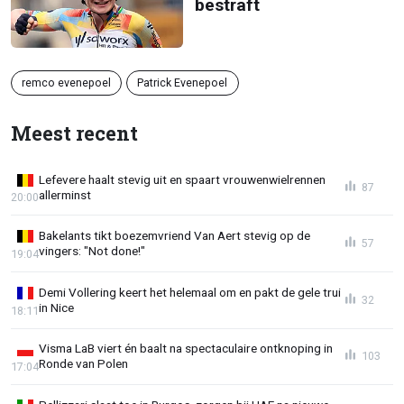
bestraft
remco evenepoel
Patrick Evenepoel
Meest recent
Lefevere haalt stevig uit en spaart vrouwenwielrennen
87
allerminst
20:00
Bakelants tikt boezemvriend Van Aert stevig op de
57
vingers: "Not done!"
19:04
Demi Vollering keert het helemaal om en pakt de gele trui
32
in Nice
18:11
Visma LaB viert én baalt na spectaculaire ontknoping in
103
Ronde van Polen
17:04