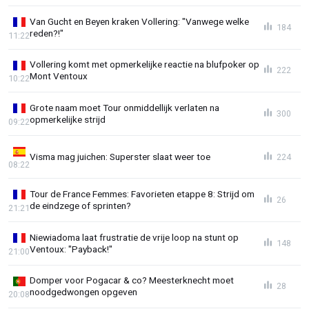
Van Gucht en Beyen kraken Vollering: "Vanwege welke
184
reden?!"
11:22
Vollering komt met opmerkelijke reactie na blufpoker op
222
Mont Ventoux
10:22
Grote naam moet Tour onmiddellijk verlaten na
300
opmerkelijke strijd
09:22
Visma mag juichen: Superster slaat weer toe
224
08:22
Tour de France Femmes: Favorieten etappe 8: Strijd om
26
de eindzege of sprinten?
21:21
Niewiadoma laat frustratie de vrije loop na stunt op
148
Ventoux: "Payback!"
21:00
Domper voor Pogacar & co? Meesterknecht moet
28
noodgedwongen opgeven
20:08