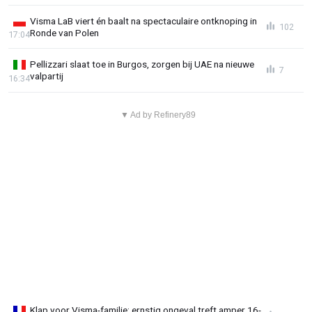
Visma LaB viert én baalt na spectaculaire ontknoping in
102
Ronde van Polen
17:04
Pellizzari slaat toe in Burgos, zorgen bij UAE na nieuwe
7
valpartij
16:34
▼ Ad by Refinery89
Klap voor Visma-familie: ernstig ongeval treft amper 16-