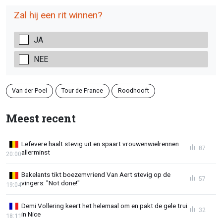
Zal hij een rit winnen?
JA
NEE
Van der Poel
Tour de France
Roodhooft
Meest recent
Lefevere haalt stevig uit en spaart vrouwenwielrennen
87
allerminst
20:00
Bakelants tikt boezemvriend Van Aert stevig op de
57
vingers: "Not done!"
19:04
Demi Vollering keert het helemaal om en pakt de gele trui
32
in Nice
18:11