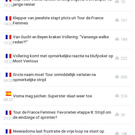
13
jarige renner
15:26
Klepper van jewelste stapt plots uit Tour de France
101
Femmes
14:32
Van Gucht en Beyen kraken Vollering: "Vanwege welke
184
reden?!"
11:22
Vollering komt met opmerkelijke reactie na blufpoker op
222
Mont Ventoux
10:22
Grote naam moet Tour onmiddellijk verlaten na
300
opmerkelijke strijd
09:22
Visma mag juichen: Superster slaat weer toe
224
08:22
Tour de France Femmes: Favorieten etappe 8: Strijd om
26
de eindzege of sprinten?
21:21
Niewiadoma laat frustratie de vrije loop na stunt op
148