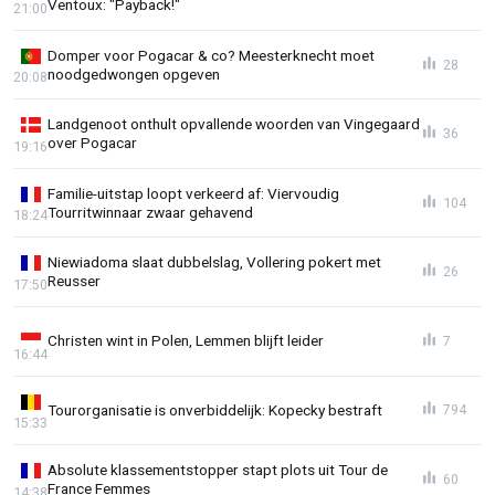
Ventoux: "Payback!"
21:00
Domper voor Pogacar & co? Meesterknecht moet
28
noodgedwongen opgeven
20:08
Landgenoot onthult opvallende woorden van Vingegaard
36
over Pogacar
19:16
Familie-uitstap loopt verkeerd af: Viervoudig
104
Tourritwinnaar zwaar gehavend
18:24
Niewiadoma slaat dubbelslag, Vollering pokert met
26
Reusser
17:50
Christen wint in Polen, Lemmen blijft leider
7
16:44
Tourorganisatie is onverbiddelijk: Kopecky bestraft
794
15:33
Absolute klassementstopper stapt plots uit Tour de
60
France Femmes
14:38