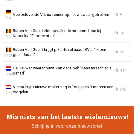
Veelbelovende Visma-renner opnieuw zwaar getroffen
9
10:41
Ruben Van Gucht ziet opvallende metamorfose bij
76
Kopecky: "Enorme stap"
10:01
Ruben Van Gucht krijgt pikante rol naast BV's: "Ik ben
32
geen Judas"
09:23
De Cauwer waarschuwt Van der Poel: "Kans misschien al
447
gehad"
08:44
Visma krijgt nieuwe mokerslag in Tour, plan B meteen aan
515
diggelen
07:57
Mis niets van het laatste wielernieuws!
Schrijf je in voor onze nieuwsbrief