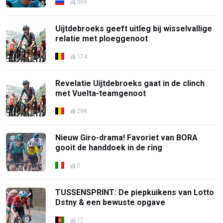
369
Uijtdebroeks geeft uitleg bij wisselvallige
relatie met ploeggenoot
174
Revelatie Uijtdebroeks gaat in de clinch
met Vuelta-teamgenoot
298
Nieuw Giro-drama! Favoriet van BORA
gooit de handdoek in de ring
0
TUSSENSPRINT: De piepkuikens van Lotto
Dstny & een bewuste opgave
17