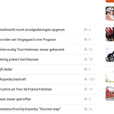
sterknecht moet noodgedwongen opgeven
6
oorden van Vingegaard over Pogacar
8
: Viervoudig Tourritwinnaar zwaar gehavend
32
lering pokert met Reusser
18
ft leider
5
: Kopecky bestraft
169
t plots uit Tour de France Femmes
19
euw zwaar getroffen
5
metamorfose bij Kopecky: "Enorme stap"
56