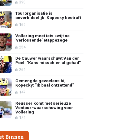
393
Tourorganisatie is
onverbiddelijk: Kopecky bestraft
169
Vollering moet iets kwijt na
'verlossende' etappezege
254
De Cauwer waarschuwt Van der
Poel: "Kans misschien al gehad"
261
Gemengde gevoelens bij
Kopecky: "Ik baal ontzettend"
147
Reusser komt met serieuze
Ventoux-waarschuwing voor
Vollering
171
et Binnen