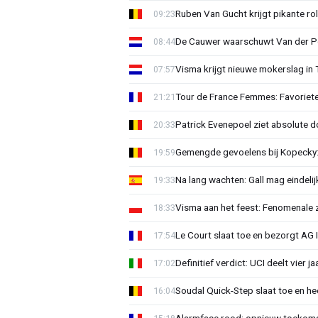
Ruben Van Gucht krijgt pikante rol
09:23
De Cauwer waarschuwt Van der Po
08:44
Visma krijgt nieuwe mokerslag in 
07:57
Tour de France Femmes: Favoriete
21:21
Patrick Evenepoel ziet absolute 
20:33
Gemengde gevoelens bij Kopecky: 
19:59
Na lang wachten: Gall mag eindel
19:33
Visma aan het feest: Fenomenale 
18:33
Le Court slaat toe en bezorgt AG 
17:54
Definitief verdict: UCI deelt vier 
17:02
Soudal Quick-Step slaat toe en h
16:04