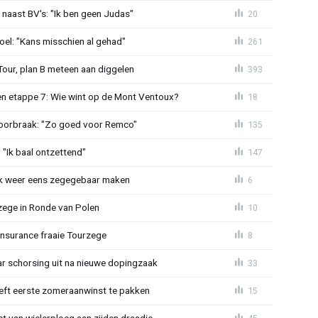
 naast BV's: "Ik ben geen Judas"
20
el: "Kans misschien al gehad"
261
Tour, plan B meteen aan diggelen
393
n etappe 7: Wie wint op de Mont Ventoux?
18
doorbraak: "Zo goed voor Remco"
135
"Ik baal ontzettend"
147
ijk weer eens zegegebaar maken
6
zege in Ronde van Polen
10
Insurance fraaie Tourzege
8
jaar schorsing uit na nieuwe dopingzaak
33
eeft eerste zomeraanwinst te pakken
15