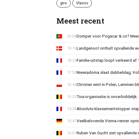
giro
Vlasov
Meest recent
Domper voor Pogacar & co? Mee
20:08
Landgenoot onthult opvallende w
19:16
Familie-uitstap loopt verkeerd af
18:24
Niewiadoma slaat dubbelslag, Vol
17:50
Christen wint in Polen, Lemmen blij
16:44
Tourorganisatie is onverbiddelijk
15:33
Absolute klassementstopper stap
14:38
Veelbelovende Visma-renner opni
10:41
Ruben Van Gucht ziet opvallende 
10:01