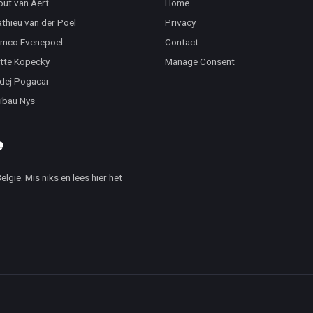
ut van Aert
Home
thieu van der Poel
Privacy
mco Evenepoel
Contact
tte Kopecky
Manage Consent
dej Pogacar
ibau Nys
lgie. Mis niks en lees hier het