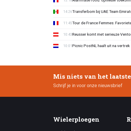
Alarmfase rood: opnieuw toekomst
15:18
Transferbom bij UAE Team Emirate
14:26
Tour de France Femmes: Favoriete
11:45
Reusser komt met serieuze Vento
10:43
Picnic PostNL haalt uit na vertrek
10:01
Mis niets van het laatst
Schrijf je in voor onze nieuwsbrief
Wielerploegen
R