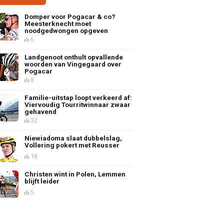
Domper voor Pogacar & co?
Meesterknecht moet
noodgedwongen opgeven
6
Landgenoot onthult opvallende
woorden van Vingegaard over
Pogacar
8
Familie-uitstap loopt verkeerd af:
Viervoudig Tourritwinnaar zwaar
gehavend
32
Niewiadoma slaat dubbelslag,
Vollering pokert met Reusser
18
Christen wint in Polen, Lemmen
blijft leider
5