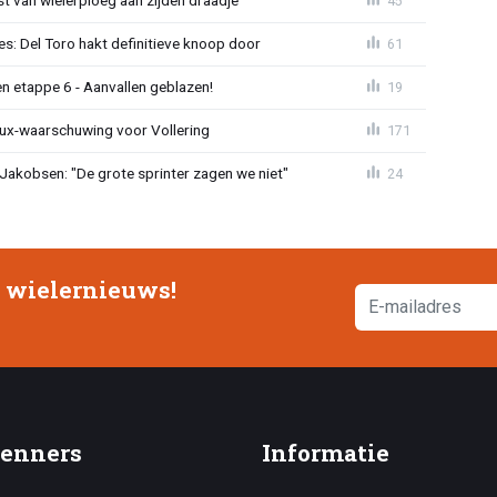
 van wielerploeg aan zijden draadje
45
s: Del Toro hakt definitieve knoop door
61
n etappe 6 - Aanvallen geblazen!
19
ux-waarschuwing voor Vollering
171
 Jakobsen: "De grote sprinter zagen we niet"
24
e wielernieuws!
enners
Informatie