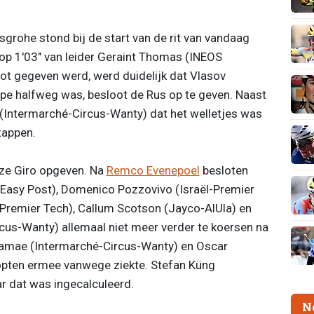
rohe stond bij de start van de rit van vandaag
op 1'03" van leider Geraint Thomas (INEOS
hot gegeven werd, werd duidelijk dat Vlasov
pe halfweg was, besloot de Rus op te geven. Naast
 (Intermarché-Circus-Wanty) dat het welletjes was
tappen.
eze Giro opgeven. Na
Remco Evenepoel
besloten
 Easy Post), Domenico Pozzovivo (Israël-Premier
Premier Tech), Callum Scotson (Jayco-AlUla) en
cus-Wanty) allemaal niet meer verder te koersen na
aramae (Intermarché-Circus-Wanty) en Oscar
opten ermee vanwege ziekte. Stefan Küng
r dat was ingecalculeerd.
N