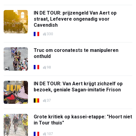
IN DE TOUR: prijzengeld Van Aert op
straat, Lefevere ongenadig voor
Cavendish
330
Truc om coronatests te manipuleren
onthuld
98
IN DE TOUR: Van Aert krijgt zichzelf op
bezoek, geniale Sagan-imitatie Frison
37
Grote kritiek op kassei-etappe: "Hoort niet
in Tour thuis"
107