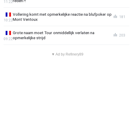
reden?!"
11:22
Vollering komt met opmerkelijke reactie na blufpoker op
181
Mont Ventoux
10:22
Grote naam moet Tour onmiddellijk verlaten na
203
opmerkelijke strijd
09:22
▼ Ad by Refinery89