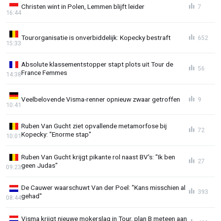
Christen wint in Polen, Lemmen blijft leider
7
16:44
Tourorganisatie is onverbiddelijk: Kopecky bestraft
652
15:33
Absolute klassementstopper stapt plots uit Tour de
56
France Femmes
14:38
Veelbelovende Visma-renner opnieuw zwaar getroffen
9
10:41
Ruben Van Gucht ziet opvallende metamorfose bij
72
Kopecky: "Enorme stap"
10:01
Ruben Van Gucht krijgt pikante rol naast BV's: "Ik ben
27
geen Judas"
09:23
De Cauwer waarschuwt Van der Poel: "Kans misschien al
393
gehad"
08:44
Visma krijgt nieuwe mokerslag in Tour, plan B meteen aan