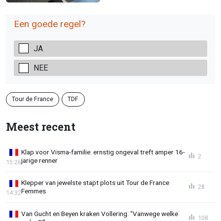
Een goede regel?
JA
NEE
Tour de France
TDF
Meest recent
Klap voor Visma-familie: ernstig ongeval treft amper 16-
2
jarige renner
15:26
Klepper van jewelste stapt plots uit Tour de France
28
Femmes
14:32
Van Gucht en Beyen kraken Vollering: "Vanwege welke
108