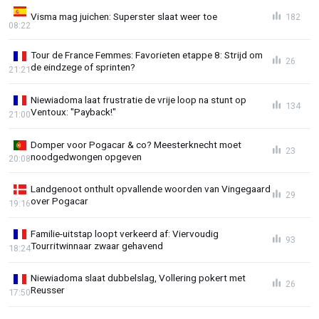
Visma mag juichen: Superster slaat weer toe
182
08:22
Tour de France Femmes: Favorieten etappe 8: Strijd om
26
de eindzege of sprinten?
21:21
Niewiadoma laat frustratie de vrije loop na stunt op
134
Ventoux: "Payback!"
21:00
Domper voor Pogacar & co? Meesterknecht moet
23
noodgedwongen opgeven
20:08
Landgenoot onthult opvallende woorden van Vingegaard
29
over Pogacar
19:16
Familie-uitstap loopt verkeerd af: Viervoudig
93
Tourritwinnaar zwaar gehavend
18:24
Niewiadoma slaat dubbelslag, Vollering pokert met
26
Reusser
17:50