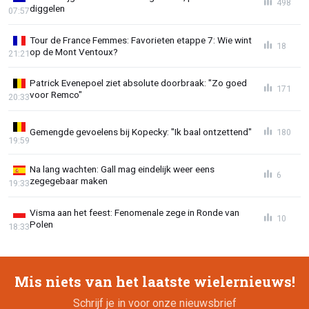
498
diggelen
07:57
Tour de France Femmes: Favorieten etappe 7: Wie wint
18
op de Mont Ventoux?
21:21
Patrick Evenepoel ziet absolute doorbraak: "Zo goed
171
voor Remco"
20:33
Gemengde gevoelens bij Kopecky: "Ik baal ontzettend"
180
19:59
Na lang wachten: Gall mag eindelijk weer eens
6
zegegebaar maken
19:33
Visma aan het feest: Fenomenale zege in Ronde van
10
Polen
18:33
Mis niets van het laatste wielernieuws!
Schrijf je in voor onze nieuwsbrief