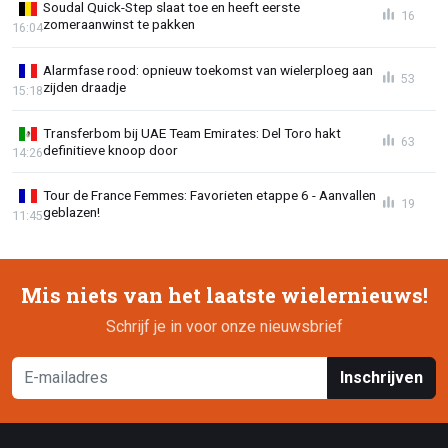
Soudal Quick-Step slaat toe en heeft eerste
16
zomeraanwinst te pakken
16:04
Alarmfase rood: opnieuw toekomst van wielerploeg aan
53
zijden draadje
15:18
Transferbom bij UAE Team Emirates: Del Toro hakt
63
definitieve knoop door
14:26
Tour de France Femmes: Favorieten etappe 6 - Aanvallen
19
geblazen!
11:45
Mis niets van het laatste wielernieuws!
Schrijf je in voor onze nieuwsbrief
Inschrijven