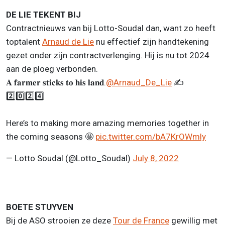
DE LIE TEKENT BIJ
Contractnieuws van bij Lotto-Soudal dan, want zo heeft
toptalent
Arnaud de Lie
nu effectief zijn handtekening
gezet onder zijn contractverlenging. Hij is nu tot 2024
aan de ploeg verbonden.
𝐀 𝐟𝐚𝐫𝐦𝐞𝐫 𝐬𝐭𝐢𝐜𝐤𝐬 𝐭𝐨 𝐡𝐢𝐬 𝐥𝐚𝐧𝐝.
@Arnaud_De_Lie
✍️
2️⃣0️⃣2️⃣4️⃣
Here’s to making more amazing memories together in
the coming seasons 🤩
pic.twitter.com/bA7KrOWmly
— Lotto Soudal (@Lotto_Soudal)
July 8, 2022
BOETE STUYVEN
Bij de ASO strooien ze deze
Tour de France
gewillig met