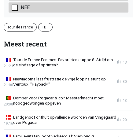
NEE
Tour de France
TDF
Meest recent
Tour de France Femmes: Favorieten etappe 8: Strijd om
13
de eindzege of sprinten?
21:21
Niewiadoma laat frustratie de vrije loop na stunt op
80
Ventoux: "Payback!"
21:00
Domper voor Pogacar & co? Meesterknecht moet
13
noodgedwongen opgeven
20:08
Landgenoot onthult opvallende woorden van Vingegaard
20
over Pogacar
19:16
Familie-uitstap loopt verkeerd af: Viervoudig