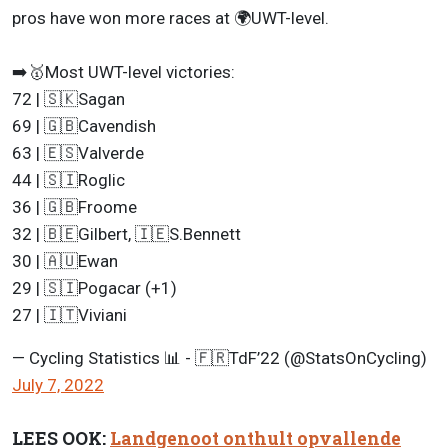
pros have won more races at 🌍UWT-level.
➡️🥇Most UWT-level victories:
72 | 🇸🇰Sagan
69 | 🇬🇧Cavendish
63 | 🇪🇸Valverde
44 | 🇸🇮Roglic
36 | 🇬🇧Froome
32 | 🇧🇪Gilbert, 🇮🇪S.Bennett
30 | 🇦🇺Ewan
29 | 🇸🇮Pogacar (+1)
27 | 🇮🇹Viviani
— Cycling Statistics 📊 - 🇫🇷TdF’22 (@StatsOnCycling)
July 7, 2022
LEES OOK:
Landgenoot onthult opvallende