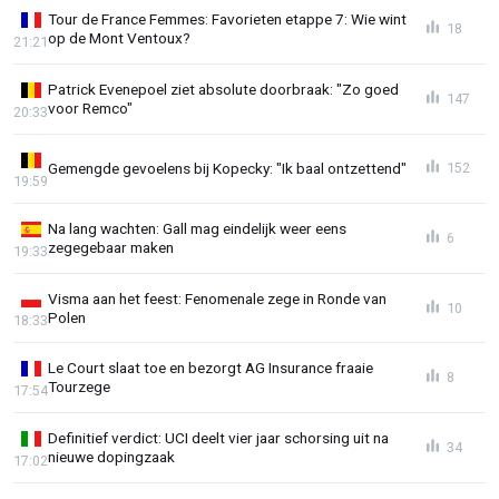
Tour de France Femmes: Favorieten etappe 7: Wie wint
18
op de Mont Ventoux?
21:21
Patrick Evenepoel ziet absolute doorbraak: "Zo goed
147
voor Remco"
20:33
Gemengde gevoelens bij Kopecky: "Ik baal ontzettend"
152
19:59
Na lang wachten: Gall mag eindelijk weer eens
6
zegegebaar maken
19:33
Visma aan het feest: Fenomenale zege in Ronde van
10
Polen
18:33
Le Court slaat toe en bezorgt AG Insurance fraaie
8
Tourzege
17:54
Definitief verdict: UCI deelt vier jaar schorsing uit na
34
nieuwe dopingzaak
17:02