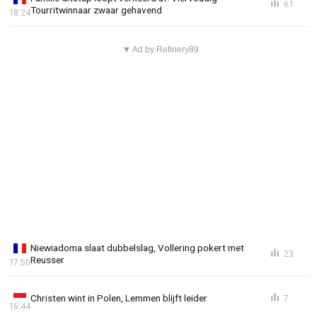
61
Tourritwinnaar zwaar gehavend
18:24
▼ Ad by Refinery89
Niewiadoma slaat dubbelslag, Vollering pokert met
23
Reusser
17:50
Christen wint in Polen, Lemmen blijft leider
7
16:44