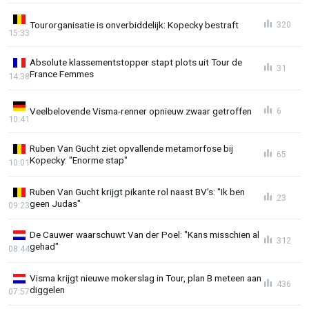
Tourorganisatie is onverbiddelijk: Kopecky bestraft
320
15:33
Absolute klassementstopper stapt plots uit Tour de
31
France Femmes
14:38
Veelbelovende Visma-renner opnieuw zwaar getroffen
6
10:41
Ruben Van Gucht ziet opvallende metamorfose bij
65
Kopecky: "Enorme stap"
10:01
Ruben Van Gucht krijgt pikante rol naast BV's: "Ik ben
23
geen Judas"
09:23
De Cauwer waarschuwt Van der Poel: "Kans misschien al
312
gehad"
08:44
Visma krijgt nieuwe mokerslag in Tour, plan B meteen aan
436
diggelen
07:57