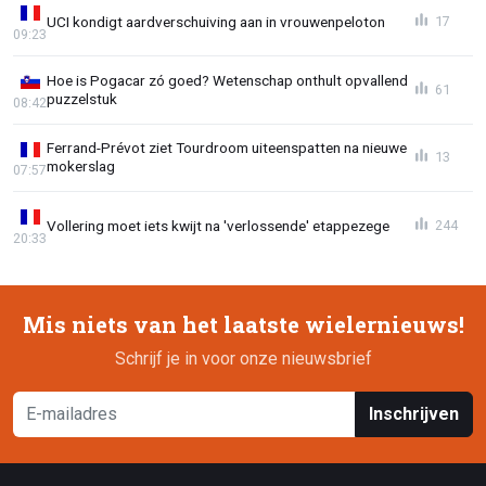
UCI kondigt aardverschuiving aan in vrouwenpeloton
17
09:23
Hoe is Pogacar zó goed? Wetenschap onthult opvallend
61
puzzelstuk
08:42
Ferrand-Prévot ziet Tourdroom uiteenspatten na nieuwe
13
mokerslag
07:57
Vollering moet iets kwijt na 'verlossende' etappezege
244
20:33
Mis niets van het laatste wielernieuws!
Schrijf je in voor onze nieuwsbrief
Inschrijven