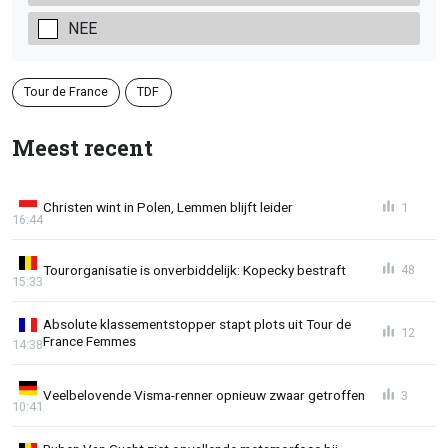
NEE
Tour de France
TDF
Meest recent
Christen wint in Polen, Lemmen blijft leider
1
16:44
Tourorganisatie is onverbiddelijk: Kopecky bestraft
48
15:33
Absolute klassementstopper stapt plots uit Tour de
12
France Femmes
14:38
Veelbelovende Visma-renner opnieuw zwaar getroffen
3
10:41