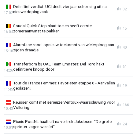
Definitief verdict: UCI deelt vier jaar schorsing uit na
32
nieuwe dopingzaak
17:02
Soudal Quick-Step slaat toe en heeft eerste
15
zomeraanwinst te pakken
16:04
Alarmfase rood: opnieuw toekomst van wielerploeg aan
40
zijden draadje
15:18
Transferbom bij UAE Team Emirates: Del Toro hakt
61
definitieve knoop door
14:26
Tour de France Femmes: Favorieten etappe 6 - Aanvallen
19
geblazen!
11:45
Reusser komt met serieuze Ventoux-waarschuwing voor
166
Vollering
10:43
Picnic PostNL haalt uit na vertrek Jakobsen: "De grote
24
sprinter zagen we niet"
10:01