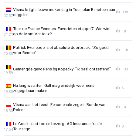
Visma krijgt nieuwe mokerslag in Tour, plan B meteen aan
339
diggelen
07:57
Tour de France Femmes: Favorieten etappe 7: Wie wint
18
op de Mont Ventoux?
21:21
Patrick Evenepoel ziet absolute doorbraak: "Zo goed
118
voor Remco"
20:33
Gemengde gevoelens bij Kopecky: "Ik baal ontzettend"
133
19:59
Na lang wachten: Gall mag eindelijk weer eens
6
zegegebaar maken
19:33
Visma aan het feest: Fenomenale zege in Ronde van
10
Polen
18:33
Le Court slaat toe en bezorgt AG Insurance fraaie
8
Tourzege
17:54