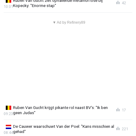
Ruben Van Gucht ziet opvallende metamorfose bij
42
Kopecky: "Enorme stap"
10:01
▼ Ad by Refinery89
Ruben Van Gucht krijgt pikante rol naast BV's: "Ik ben
17
geen Judas"
09:23
De Cauwer waarschuwt Van der Poel: "Kans misschien al
221
gehad"
08:44