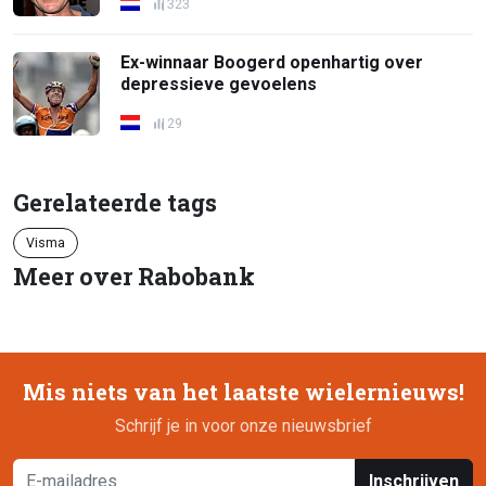
323
Ex-winnaar Boogerd openhartig over
depressieve gevoelens
29
Gerelateerde tags
Visma
Meer over Rabobank
Mis niets van het laatste wielernieuws!
Schrijf je in voor onze nieuwsbrief
Inschrijven