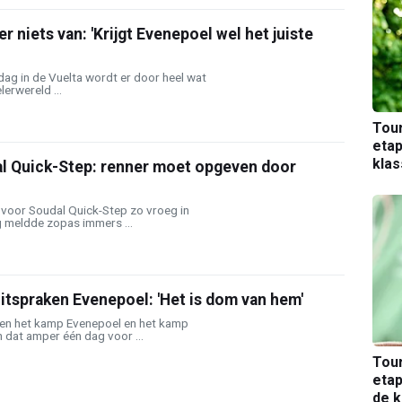
r niets van: 'Krijgt Evenepoel wel het juiste
ag in de Vuelta wordt er door heel wat
erwereld ...
Tou
etap
kla
l Quick-Step: renner moet opgeven door
r voor Soudal Quick-Step zo vroeg in
g meldde zopas immers ...
itspraken Evenepoel: 'Het is dom van hem'
en het kamp Evenepoel en het kamp
 dat amper één dag voor ...
Tou
etap
de k