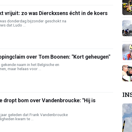
t vrijuit: zo was Dierckxsens écht in de koers
 was donderdag bijzonder geschokt na
ws dat Ludo ...
opingclaim over Tom Boonen: "Kort geheugen"
n gekende naam in het Belgische en
nen, maar helaas voor ...
IN
e dropt bom over Vandenbroucke: "Hij is
6 jaar geleden dat Frank Vandenbroucke
igheden kwam te ...