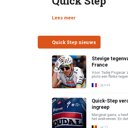
Quick Step
Lees meer
Quick Step nieuws
Stevige tegenva
France
Voor Tadej Pogacar z
plots een flinke tegen
644
Quick-Step ver
ingreep
Marginal gains, u heef
het wielrennen. En dat
23