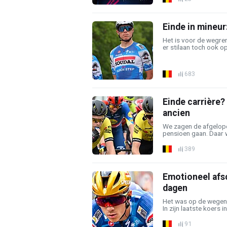
Einde in mineur
Het is voor de wegre
er stilaan toch ook o
683
Einde carrière?
ancien
We zagen de afgelope
pensioen gaan. Daar w
389
Emotioneel afs
dagen
Het was op de wegen 
In zijn laatste koers in
91