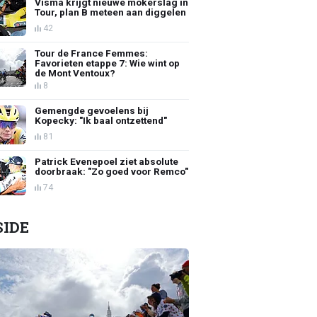
Visma krijgt nieuwe mokerslag in
Tour, plan B meteen aan diggelen
42
Tour de France Femmes:
Favorieten etappe 7: Wie wint op
de Mont Ventoux?
8
Gemengde gevoelens bij
Kopecky: "Ik baal ontzettend"
81
Patrick Evenepoel ziet absolute
doorbraak: "Zo goed voor Remco"
74
SIDE