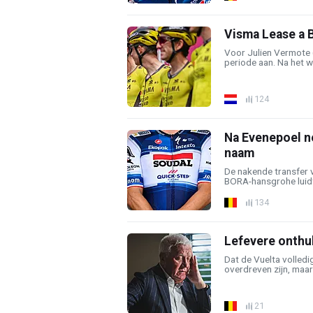
Visma Lease a 
Voor Julien Vermote 
periode aan. Na het we
124
Na Evenepoel n
naam
De nakende transfer 
BORA-hansgrohe luidt e
134
Lefevere onthul
Dat de Vuelta volled
overdreven zijn, maar f
21