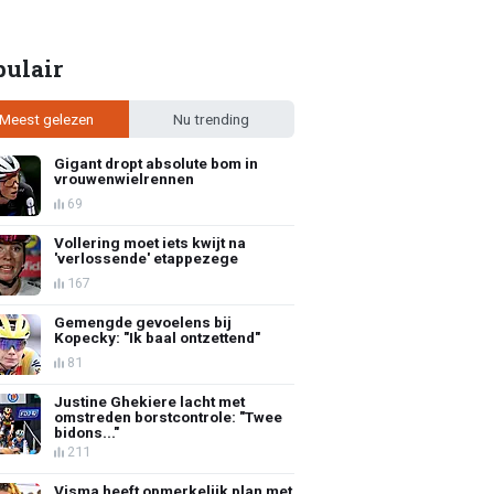
pulair
Meest gelezen
Nu trending
Gigant dropt absolute bom in
vrouwenwielrennen
69
Vollering moet iets kwijt na
'verlossende' etappezege
167
Gemengde gevoelens bij
Kopecky: "Ik baal ontzettend"
81
Justine Ghekiere lacht met
omstreden borstcontrole: "Twee
bidons..."
211
Visma heeft opmerkelijk plan met