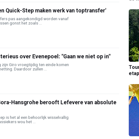
n Quick-Step maken werk van toptransfer'
sfers pas aangekondigd worden vanaf
ssen gonst het zoals ...
erieus over Evenepoel: "Gaan we niet op in"
zijn Giro vroegtijdig ten einde komen
Tou
ting. Daardoor zullen ...
etap
Bora-Hansgrohe berooft Lefevere van absolute
p is het al een behoorlijk wisselvallig
assiekers wou het ...