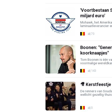
'Voortbestaan S
miljard euro'
Mohawk, het Amerika
laminaatleverancier e
...
70
Boonen: "Genera
koorknaapjes"
Tom Boonen is één va
voormalige wereldkam
143
🎥 Kerstfeestje
De renners van Souda
wellicht gezellig thuis
0