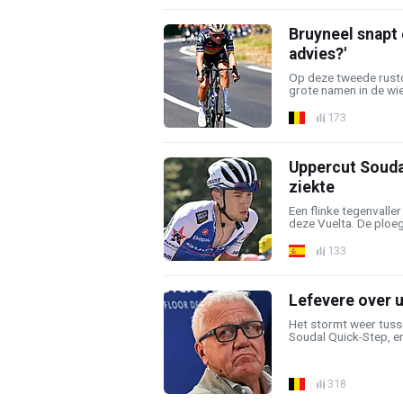
Bruyneel snapt e
advies?'
Op deze tweede rustd
grote namen in de wiel
173
Uppercut Souda
ziekte
Een flinke tegenvalle
deze Vuelta. De ploe
133
Lefevere over u
Het stormt weer tuss
Soudal Quick-Step, en
318