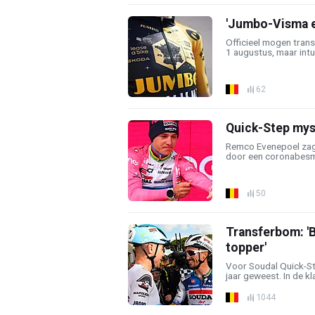
'Jumbo-Visma e
Officieel mogen tran
1 augustus, maar intu
62
Quick-Step myst
Remco Evenepoel zag 
door een coronabesmet
50
Transferbom: '
topper'
Voor Soudal Quick-Ste
jaar geweest. In de kl
1044