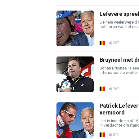
Lefevere spreek
De hele wielerwereld
het horen van het nieu
207
Bruyneel met d
Johan Bruyneel is ee
internationale wielren
167
Patrick Lefever
vermoord"
Het is inmiddels al 1
in verdachte omstand
870