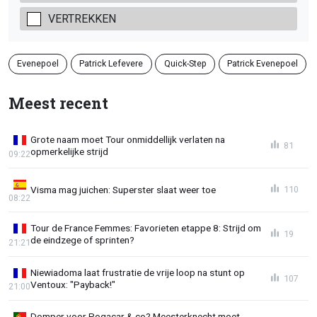
VERTREKKEN
Evenepoel
Patrick Lefevere
Quick-Step
Patrick Evenepoel
Meest recent
Grote naam moet Tour onmiddellijk verlaten na
81
opmerkelijke strijd
09:22
Visma mag juichen: Superster slaat weer toe
110
08:22
Tour de France Femmes: Favorieten etappe 8: Strijd om
19
de eindzege of sprinten?
21:21
Niewiadoma laat frustratie de vrije loop na stunt op
107
Ventoux: "Payback!"
21:00
Domper voor Pogacar & co? Meesterknecht moet