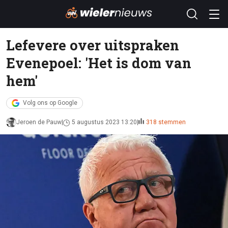
Lefevere over uitspraken
Evenepoel: 'Het is dom van
hem'
Volg ons op Google
Jeroen de Pauw
5 augustus 2023 13:20
318 stemmen