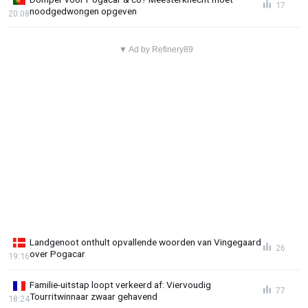
17
noodgedwongen opgeven
20:08
▼ Ad by Refinery89
Landgenoot onthult opvallende woorden van Vingegaard
26
over Pogacar
19:16
Familie-uitstap loopt verkeerd af: Viervoudig
77
Tourritwinnaar zwaar gehavend
18:24