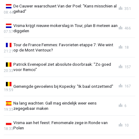
De Cauwer waarschuwt Van der Poel: "Kans misschien al
351
gehad"
08:44
Visma krijgt nieuwe mokerslag in Tour, plan B meteen aan
466
diggelen
07:57
Tour de France Femmes: Favorieten etappe 7: Wie wint
18
op de Mont Ventoux?
21:21
Patrick Evenepoel ziet absolute doorbraak: "Zo goed
157
voor Remco"
20:33
Gemengde gevoelens bij Kopecky: "Ik baal ontzettend"
167
19:59
Na lang wachten: Gall mag eindelijk weer eens
6
zegegebaar maken
19:33
Visma aan het feest: Fenomenale zege in Ronde van
10
Polen
18:33