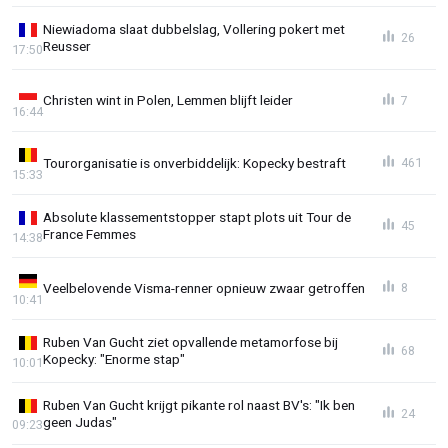
Niewiadoma slaat dubbelslag, Vollering pokert met
26
Reusser
17:50
Christen wint in Polen, Lemmen blijft leider
7
16:44
Tourorganisatie is onverbiddelijk: Kopecky bestraft
461
15:33
Absolute klassementstopper stapt plots uit Tour de
45
France Femmes
14:38
Veelbelovende Visma-renner opnieuw zwaar getroffen
8
10:41
Ruben Van Gucht ziet opvallende metamorfose bij
68
Kopecky: "Enorme stap"
10:01
Ruben Van Gucht krijgt pikante rol naast BV's: "Ik ben
24
geen Judas"
09:23