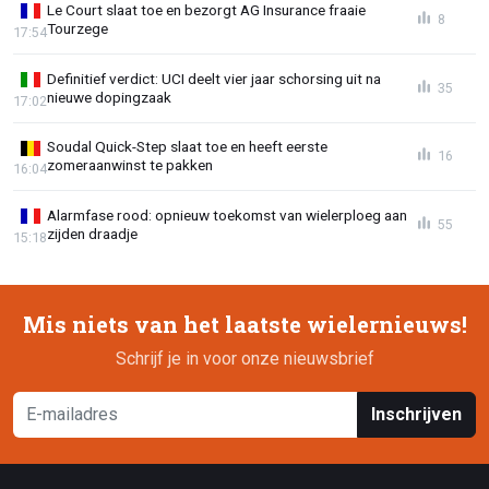
Le Court slaat toe en bezorgt AG Insurance fraaie
8
Tourzege
17:54
Definitief verdict: UCI deelt vier jaar schorsing uit na
35
nieuwe dopingzaak
17:02
Soudal Quick-Step slaat toe en heeft eerste
16
zomeraanwinst te pakken
16:04
Alarmfase rood: opnieuw toekomst van wielerploeg aan
55
zijden draadje
15:18
Mis niets van het laatste wielernieuws!
Schrijf je in voor onze nieuwsbrief
Inschrijven