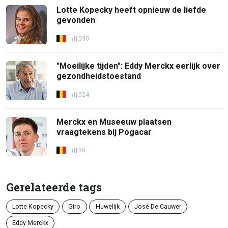
Lotte Kopecky heeft opnieuw de liefde
gevonden
590
"Moeilijke tijden": Eddy Merckx eerlijk over
gezondheidstoestand
524
Merckx en Museeuw plaatsen
vraagtekens bij Pogacar
56
Gerelateerde tags
Lotte Kopecky
Giro
Huwelijk
José De Cauwer
Eddy Merckx