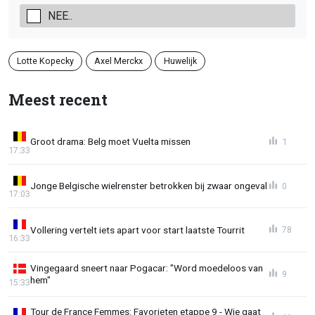
NEE..
Lotte Kopecky
Axel Merckx
Huwelijk
Meest recent
Groot drama: Belg moet Vuelta missen
1
17:33
Jonge Belgische wielrenster betrokken bij zwaar ongeval
0
17:03
Vollering vertelt iets apart voor start laatste Tourrit
78
16:33
Vingegaard sneert naar Pogacar: "Word moedeloos van
9
hem"
15:33
Tour de France Femmes: Favorieten etappe 9 - Wie gaat