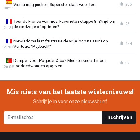
Visma mag juichen: Superster slaat weer toe
266
08:22
Tour de France Femmes: Favorieten etappe 8: Strijd om
26
de eindzege of sprinten?
21:21
Niewiadoma laat frustratie de vrije loop na stunt op
174
Ventoux: "Payback!"
21:00
Domper voor Pogacar & co? Meesterknecht moet
32
noodgedwongen opgeven
20:08
Mis niets van het laatste wielernieuws!
Schrijf je in voor onze nieuwsbrief
Inschrijven