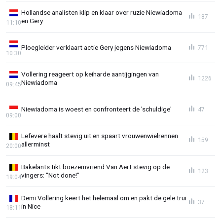
Hollandse analisten klip en klaar over ruzie Niewiadoma
187
en Gery
11:10
Ploegleider verklaart actie Gery jegens Niewiadoma
771
10:30
Vollering reageert op keiharde aantijgingen van
1226
Niewiadoma
09:45
Niewiadoma is woest en confronteert de 'schuldige'
47
09:00
Lefevere haalt stevig uit en spaart vrouwenwielrennen
159
allerminst
20:00
Bakelants tikt boezemvriend Van Aert stevig op de
123
vingers: "Not done!"
19:04
Demi Vollering keert het helemaal om en pakt de gele trui
37
in Nice
18:11