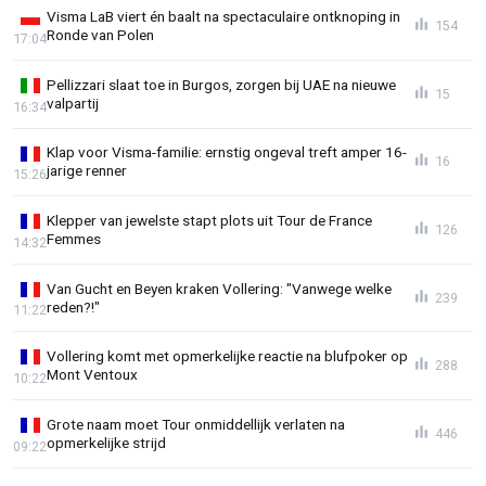
Visma LaB viert én baalt na spectaculaire ontknoping in
154
Ronde van Polen
17:04
Pellizzari slaat toe in Burgos, zorgen bij UAE na nieuwe
15
valpartij
16:34
Klap voor Visma-familie: ernstig ongeval treft amper 16-
16
jarige renner
15:26
Klepper van jewelste stapt plots uit Tour de France
126
Femmes
14:32
Van Gucht en Beyen kraken Vollering: "Vanwege welke
239
reden?!"
11:22
Vollering komt met opmerkelijke reactie na blufpoker op
288
Mont Ventoux
10:22
Grote naam moet Tour onmiddellijk verlaten na
446
opmerkelijke strijd
09:22