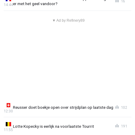
16
er met het geel vandoor?
14:44
▼ Ad by Refinery89
Reusser doet boekje open over strijdplan op laatste dag
102
12:30
Lotte Kopecky is eerlijk na voorlaatste Tourrit
191
11:55