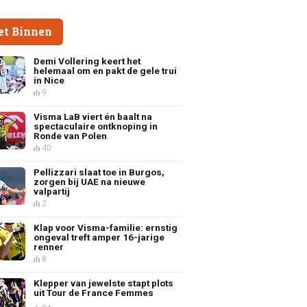
et Binnen
Demi Vollering keert het
helemaal om en pakt de gele trui
in Nice
9
Visma LaB viert én baalt na
spectaculaire ontknoping in
Ronde van Polen
40
Pellizzari slaat toe in Burgos,
zorgen bij UAE na nieuwe
valpartij
2
Klap voor Visma-familie: ernstig
ongeval treft amper 16-jarige
renner
8
Klepper van jewelste stapt plots
uit Tour de France Femmes