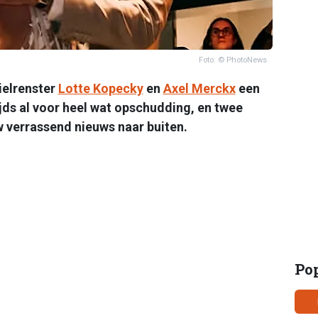
Foto: © PhotoNews
ielrenster
Lotte Kopecky
en
Axel Merckx
een
jds al voor heel wat opschudding, en twee
verrassend nieuws naar buiten.
Po