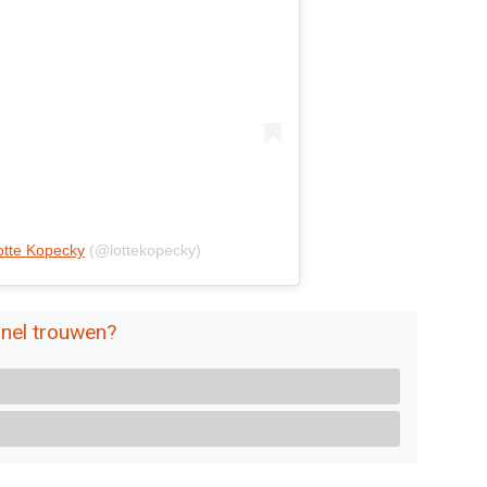
otte Kopecky
(@lottekopecky)
snel trouwen?