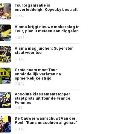
Tourorganisatie is
onverbiddelijk: Kopecky bestraft
719
Visma krijgt nieuwe mokerslag in
Tour, plan B meteen aan diggelen
501
Visma mag juichen: Superster
slaat weer toe
198
Grote naam moet Tour
onmiddellijk verlaten na
opmerkelijke strijd
240
Absolute klassementstopper
stapt plots uit Tour de France
Femmes
59
De Cauwer waarschuwt Van der
Poel: "Kans misschien al gehad"
415