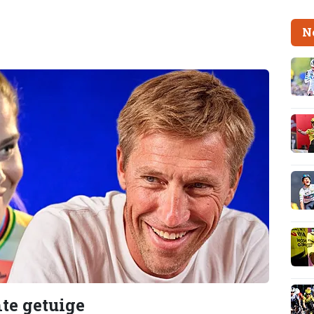
N
te getuige