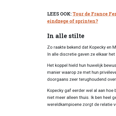
LEES OOK:
Tour de France Fem
eindzege of sprinten?
In alle stilte
Zo raakte bekend dat Kopecky en Me
In alle discretie gaven ze elkaar he
Het koppel hield hun huwelijk bewust
manier waarop ze met hun privélev
doorgaans zeer terughoudend over h
Kopecky gaf eerder wel al aan hoe 
niet meer alleen thuis. Ik ben heel g
wereldkampioene zorgt de relatie voo