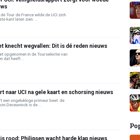
uws
 de Tour de France wilde de UCI zich
e kant laten zien. ...
et knecht wegvallen: Dit is dé reden nieuws
iet opgenomen in de Tourselectie van
 dat heeft ...
t naar UCI na gele kaart en schorsing nieuws
t een ongelukkige primeur beet: de
in-Deceuninck is de ...
Po
is rood: Philipsen wacht harde klap nieuws