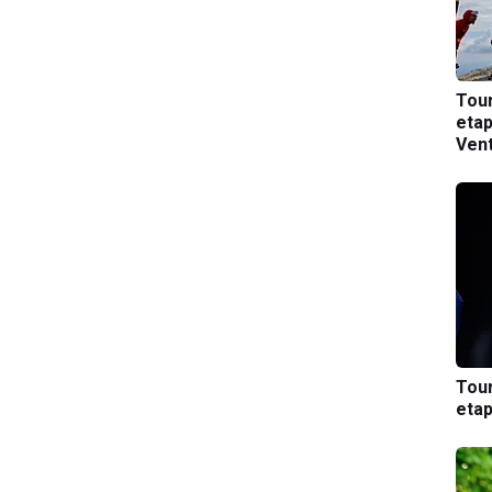
Tou
etap
Ven
Tou
etap