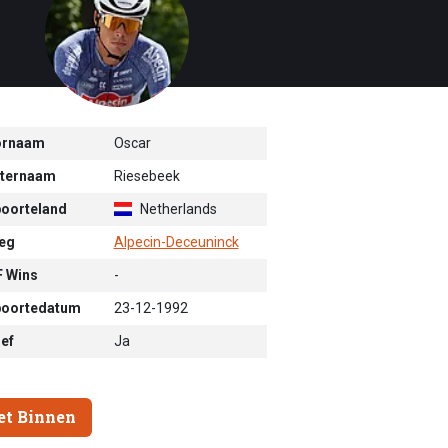
ornaam
Oscar
ternaam
Riesebeek
oorteland
Netherlands
eg
Alpecin-Deceuninck
 Wins
-
oortedatum
23-12-1992
ief
Ja
et Binnen