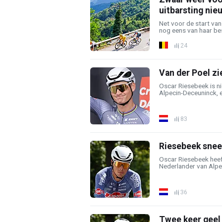
uitbarsting nie
Net voor de start van
nog eens van haar best
24
Van der Poel zi
Oscar Riesebeek is n
Alpecin-Deceuninck, en
83
Riesebeek sneer
Oscar Riesebeek heef
Nederlander van Alpec
36
Twee keer geel 