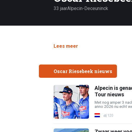
33 jaar
Alpecin-Deceuninck
Lees meer
Oscar Riesebeek nieuws
Alpecin is gena
Tour nieuws
Met nog amper 3 nach
anno 2026 nu echt wel
120
Zwaar weer voor