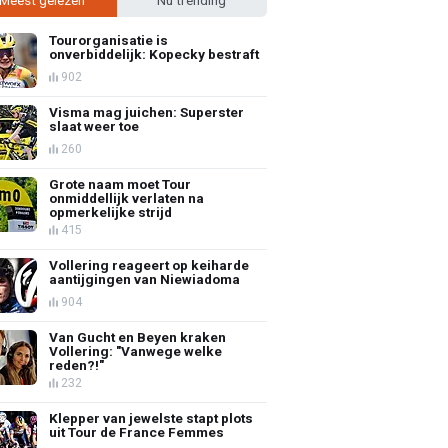
Tourorganisatie is
onverbiddelijk: Kopecky bestraft
902
Visma mag juichen: Superster
slaat weer toe
260
Grote naam moet Tour
onmiddellijk verlaten na
opmerkelijke strijd
415
Vollering reageert op keiharde
aantijgingen van Niewiadoma
904
Van Gucht en Beyen kraken
Vollering: "Vanwege welke
reden?!"
232
Klepper van jewelste stapt plots
uit Tour de France Femmes