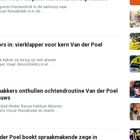
lpecin-Deceuninck in de aanloop naar
ar Riesebeek is in de ...
ors in: vierklapper voor kern Van der Poel
k kijken ze terug op een alweer
ar, maar desondanks is er ...
akkers onthullen ochtendroutine Van der Poel
euws
blad Wieler Revue hebben Alpecin-
s Oscar Riesebeek en Gianni ...
der Poel boekt spraakmakende zege in