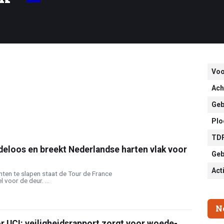
Vo
Ach
Geb
Plo
TDF
deloos en breekt Nederlandse harten vlak voor
Geb
Act
ten te slapen staat de Tour de France
 voor de deur. ...
N
 UCI: veiligheidsrapport zorgt voor woede-