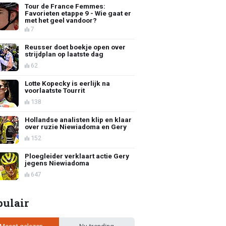
Tour de France Femmes:
Favorieten etappe 9 - Wie gaat er
met het geel vandoor?
7
Reusser doet boekje open over
strijdplan op laatste dag
62
Lotte Kopecky is eerlijk na
voorlaatste Tourrit
138
Hollandse analisten klip en klaar
over ruzie Niewiadoma en Gery
152
Ploegleider verklaart actie Gery
jegens Niewiadoma
647
pulair
Meest gelezen
Nu trending