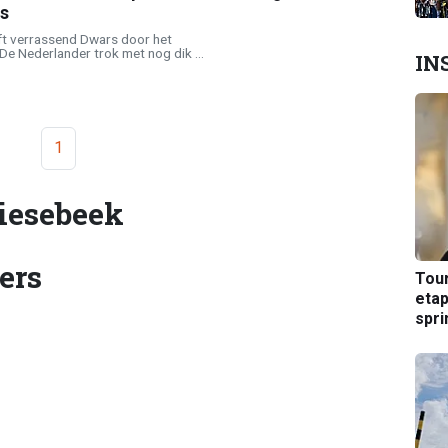
s
t verrassend Dwars door het
e Nederlander trok met nog dik ...
IN
1
iesebeek
ers
Tou
etap
spri