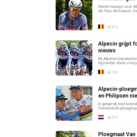
Slecht nieuws voor A
de Tour de France. Osc
374
Alpecin grijpt f
nieuws
Bij Alpecin-Deceuninc
bijzonder sterk voorja
133
Alpecin-ploegm
en Philipsen ni
In gesprek met koers
Deceuninck-ploegmaat
234
Ploegmaat Van 