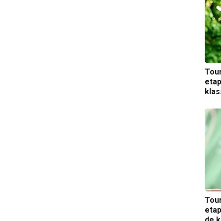
Tou
etap
kla
Tou
etap
de k