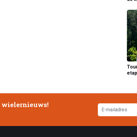
Tou
etap
e wielernieuws!