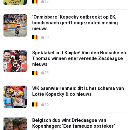
67
'Onmisbare' Kopecky ontbreekt op EK,
bondscoach geeft ongezouten mening
nieuws
58
Spektakel in 't Kuipke! Van den Bossche en
Thomas winnen enerverende Zesdaagse
nieuws
25
WK baanwielrennen: dit is het schema van
Lotte Kopecky & co nieuws
50
Belgisch duo wint Driedaagse van
Kopenhagen: 'Een fameuze opsteker'