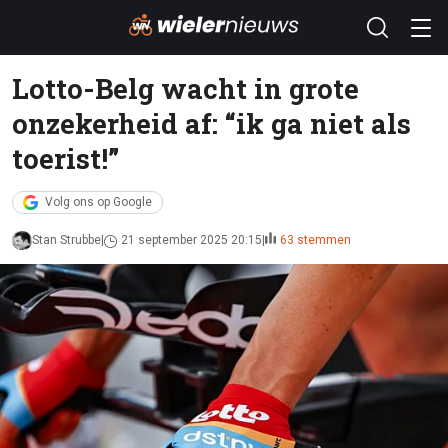
Lotto-Belg wacht in grote
onzekerheid af: “ik ga niet als
toerist!”
Volg ons op Google
Stan Strubbe
21 september 2025 20:15
63 stemmen