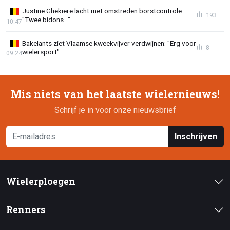
Justine Ghekiere lacht met omstreden borstcontrole:
193
"Twee bidons..."
10:47
Bakelants ziet Vlaamse kweekvijver verdwijnen: "Erg voor
8
wielersport"
09:24
Mis niets van het laatste wielernieuws!
Schrijf je in voor onze nieuwsbrief
Inschrijven
Wielerploegen
Renners