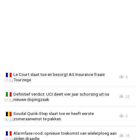
Le Court slaat toe en bezorgt AG Insurance fraaie
4
Tourzege
17:54
Definitief verdict: UCI deelt vier jaar schorsing uit na
22
nieuwe dopingzaak
17:02
Soudal Quick-Step slaat toe en heeft eerste
9
zomeraanwinst te pakken
16:04
Alarmfase rood: opnieuw toekomst van wielerploeg aan
15
zijden draadje
15:18