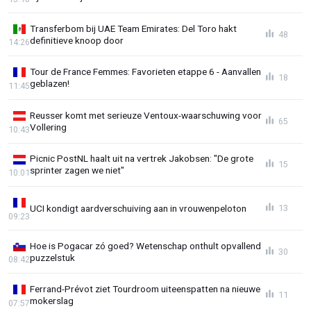
Transferbom bij UAE Team Emirates: Del Toro hakt
48
definitieve knoop door
14:26
Tour de France Femmes: Favorieten etappe 6 - Aanvallen
18
geblazen!
11:45
Reusser komt met serieuze Ventoux-waarschuwing voor
65
Vollering
10:43
Picnic PostNL haalt uit na vertrek Jakobsen: "De grote
15
sprinter zagen we niet"
10:01
UCI kondigt aardverschuiving aan in vrouwenpeloton
13
09:23
Hoe is Pogacar zó goed? Wetenschap onthult opvallend
30
puzzelstuk
08:42
Ferrand-Prévot ziet Tourdroom uiteenspatten na nieuwe
11
mokerslag
07:57