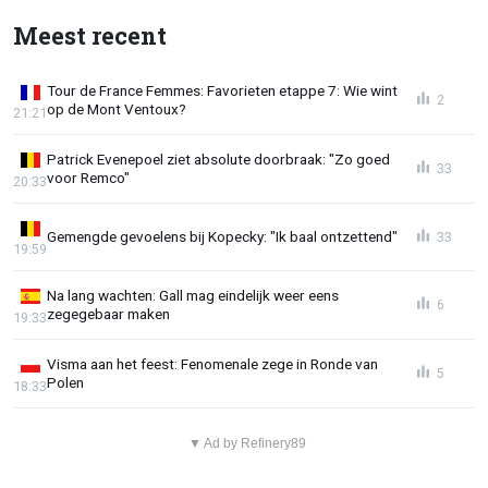
Meest recent
Tour de France Femmes: Favorieten etappe 7: Wie wint
2
op de Mont Ventoux?
21:21
Patrick Evenepoel ziet absolute doorbraak: "Zo goed
33
voor Remco"
20:33
Gemengde gevoelens bij Kopecky: "Ik baal ontzettend"
33
19:59
Na lang wachten: Gall mag eindelijk weer eens
6
zegegebaar maken
19:33
Visma aan het feest: Fenomenale zege in Ronde van
5
Polen
18:33
▼ Ad by Refinery89