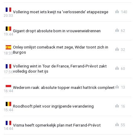
Vollering moet iets kwijt na 'verlossende' etappezege
140
20:33
Gigant dropt absolute bom in vrouwenwielrennen
62
19:44
Onley omlijst comeback met zege, Widar toont zich in
32
Burgos
18:33
Vollering wint in Tour de France, Ferrand-Prévot zakt
60
volledig door het ijs
17:56
Wederom raak: absolute topper maakt hattrick compleet
13
16:44
Roodhooft pleit voor ingrijpende verandering
16
15:44
Visma heeft opmerkelijk plan met Ferrand-Prévot
55
14:44