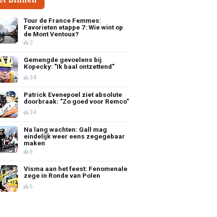
Tour de France Femmes:
Favorieten etappe 7: Wie wint op
de Mont Ventoux?
2
Gemengde gevoelens bij
Kopecky: "Ik baal ontzettend"
34
Patrick Evenepoel ziet absolute
doorbraak: "Zo goed voor Remco"
34
Na lang wachten: Gall mag
eindelijk weer eens zegegebaar
maken
6
Visma aan het feest: Fenomenale
zege in Ronde van Polen
6