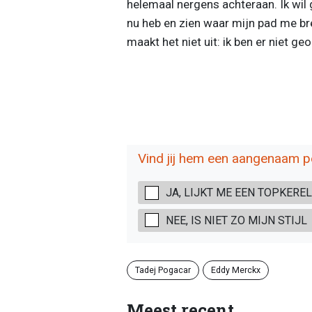
helemaal nergens achteraan. Ik wil
nu heb en zien waar mijn pad me bren
maakt het niet uit: ik ben er niet g
Vind jij hem een aangenaam 
JA, LIJKT ME EEN TOPKEREL
NEE, IS NIET ZO MIJN STIJL
Tadej Pogacar
Eddy Merckx
Meest recent