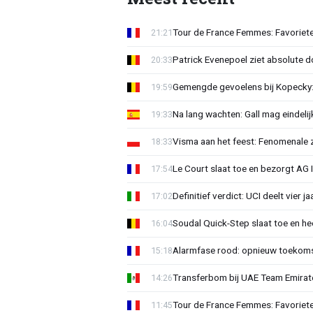
Tour de France Femmes: Favoriete
21:21
Patrick Evenepoel ziet absolute 
20:33
Gemengde gevoelens bij Kopecky: 
19:59
Na lang wachten: Gall mag eindel
19:33
Visma aan het feest: Fenomenale 
18:33
Le Court slaat toe en bezorgt AG 
17:54
Definitief verdict: UCI deelt vier 
17:02
Soudal Quick-Step slaat toe en h
16:04
Alarmfase rood: opnieuw toekomst
15:18
Transferbom bij UAE Team Emirate
14:26
Tour de France Femmes: Favoriete
11:45