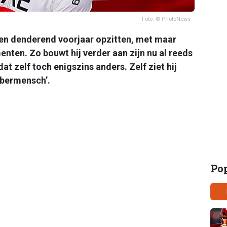
Foto: © PhotoNews
een denderend voorjaar opzitten, met maar
nten. Zo bouwt hij verder aan zijn nu al reeds
dat zelf toch enigszins anders. Zelf ziet hij
ubermensch’.
Po