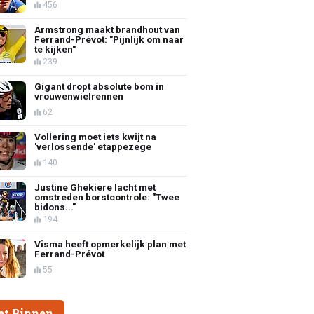
456
Armstrong maakt brandhout van
Ferrand-Prévot: "Pijnlijk om naar
te kijken"
239
Gigant dropt absolute bom in
vrouwenwielrennen
62
Vollering moet iets kwijt na
'verlossende' etappezege
140
Justine Ghekiere lacht met
omstreden borstcontrole: "Twee
bidons..."
194
Visma heeft opmerkelijk plan met
Ferrand-Prévot
55
et Binnen