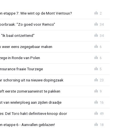
n etappe 7: Wie wint op de Mont Ventoux?
2
doorbraak: "Zo goed voor Remco"
34
"Ik baal ontzettend"
34
ijk weer eens zegegebaar maken
6
zege in Ronde van Polen
6
Insurance fraaie Tourzege
5
jaar schorsing uit na nieuwe dopingzaak
23
eeft eerste zomeraanwinst te pakken
9
 van wielerploeg aan zijden draadje
16
s: Del Toro hakt definitieve knoop door
49
n etappe 6 - Aanvallen geblazen!
18