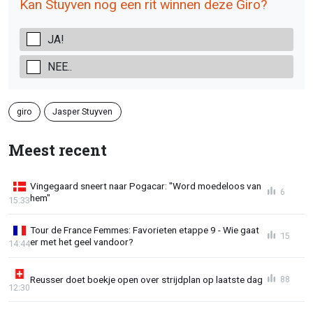
Kan Stuyven nog een rit winnen deze Giro?
JA!
NEE..
giro
Jasper Stuyven
Meest recent
Vingegaard sneert naar Pogacar: "Word moedeloos van
6
hem"
15:33
Tour de France Femmes: Favorieten etappe 9 - Wie gaat
15
er met het geel vandoor?
14:44
Reusser doet boekje open over strijdplan op laatste dag
88
12:30