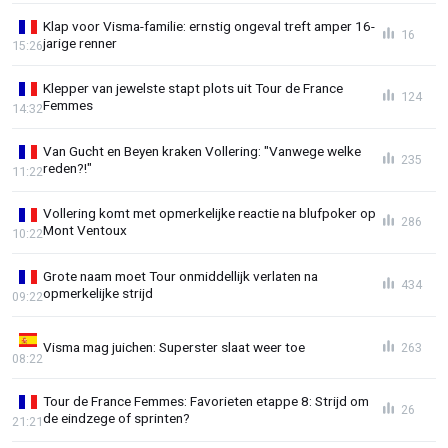
Klap voor Visma-familie: ernstig ongeval treft amper 16-
16
jarige renner
15:26
Klepper van jewelste stapt plots uit Tour de France
124
Femmes
14:32
Van Gucht en Beyen kraken Vollering: "Vanwege welke
235
reden?!"
11:22
Vollering komt met opmerkelijke reactie na blufpoker op
286
Mont Ventoux
10:22
Grote naam moet Tour onmiddellijk verlaten na
434
opmerkelijke strijd
09:22
Visma mag juichen: Superster slaat weer toe
263
08:22
Tour de France Femmes: Favorieten etappe 8: Strijd om
26
de eindzege of sprinten?
21:21