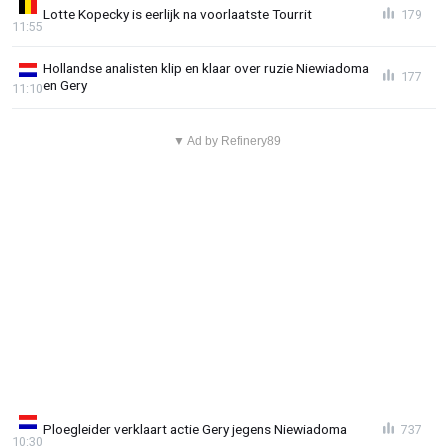
Lotte Kopecky is eerlijk na voorlaatste Tourrit
179
11:55
Hollandse analisten klip en klaar over ruzie Niewiadoma
177
en Gery
11:10
▼ Ad by Refinery89
Ploegleider verklaart actie Gery jegens Niewiadoma
737
10:30