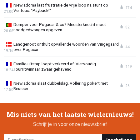
Niewiadoma laat frustratie de vrije loop na stunt op
174
Ventoux: "Payback!"
21:00
Domper voor Pogacar & co? Meesterknecht moet
32
noodgedwongen opgeven
20:08
Landgenoot onthult opvallende woorden van Vingegaard
44
over Pogacar
19:16
Familie-uitstap loopt verkeerd af: Viervoudig
119
Tourritwinnaar zwaar gehavend
18:24
Niewiadoma slaat dubbelslag, Vollering pokert met
26
Reusser
17:50
Mis niets van het laatste wielernieuws!
Schrijf je in voor onze nieuwsbrief