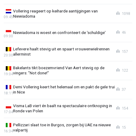
Vollering reageert op keiharde aantijgingen van
1098
Niewiadoma
09:45
Niewiadoma is woest en confronteert de 'schuldige'
46
09:00
Lefevere haalt stevig uit en spaart vrouwenwielrennen
157
allerminst
20:00
Bakelants tikt boezemvriend Van Aert stevig op de
122
vingers: "Not done!"
19:04
Demi Vollering keert het helemaal om en pakt de gele trui
37
in Nice
18:11
Visma LaB viert én baalt na spectaculaire ontknoping in
154
Ronde van Polen
17:04
Pellizzari slaat toe in Burgos, zorgen bij UAE na nieuwe
15
valpartij
16:34