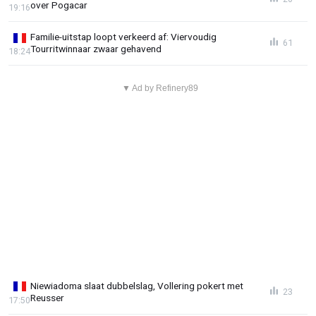
over Pogacar
19:16
Familie-uitstap loopt verkeerd af: Viervoudig
61
Tourritwinnaar zwaar gehavend
18:24
▼ Ad by Refinery89
Niewiadoma slaat dubbelslag, Vollering pokert met
23
Reusser
17:50