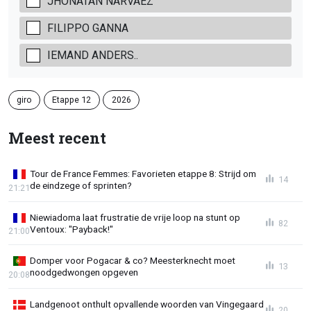
JHONATAN NARVÁEZ
FILIPPO GANNA
IEMAND ANDERS..
giro
Etappe 12
2026
Meest recent
Tour de France Femmes: Favorieten etappe 8: Strijd om
14
de eindzege of sprinten?
21:21
Niewiadoma laat frustratie de vrije loop na stunt op
82
Ventoux: "Payback!"
21:00
Domper voor Pogacar & co? Meesterknecht moet
13
noodgedwongen opgeven
20:08
Landgenoot onthult opvallende woorden van Vingegaard
20