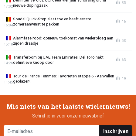
35
nieuwe dopingzaak
17:02
Soudal Quick-Step slaat toe en heeft eerste
16
zomeraanwinst te pakken
16:04
Alarmfase rood: opnieuw toekomst van wielerploeg aan
53
zijden draadje
15:18
Transferbom bij UAE Team Emirates: Del Toro hakt
63
definitieve knoop door
14:26
Tour de France Femmes: Favorieten etappe 6 - Aanvallen
19
geblazen!
11:45
Mis niets van het laatste wielernieuws!
Schrijf je in voor onze nieuwsbrief
Inschrijven