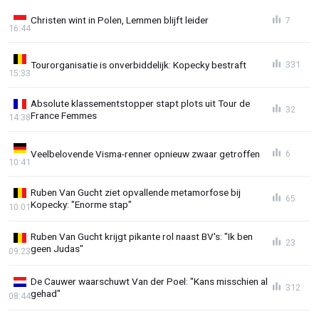
Christen wint in Polen, Lemmen blijft leider
7
16:44
Tourorganisatie is onverbiddelijk: Kopecky bestraft
331
15:33
Absolute klassementstopper stapt plots uit Tour de
32
France Femmes
14:38
Veelbelovende Visma-renner opnieuw zwaar getroffen
6
10:41
Ruben Van Gucht ziet opvallende metamorfose bij
65
Kopecky: "Enorme stap"
10:01
Ruben Van Gucht krijgt pikante rol naast BV's: "Ik ben
23
geen Judas"
09:23
De Cauwer waarschuwt Van der Poel: "Kans misschien al
312
gehad"
08:44