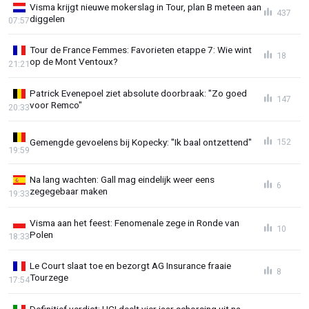
Visma krijgt nieuwe mokerslag in Tour, plan B meteen aan
437
diggelen
07:57
Tour de France Femmes: Favorieten etappe 7: Wie wint
18
op de Mont Ventoux?
21:21
Patrick Evenepoel ziet absolute doorbraak: "Zo goed
147
voor Remco"
20:33
Gemengde gevoelens bij Kopecky: "Ik baal ontzettend"
152
19:59
Na lang wachten: Gall mag eindelijk weer eens
6
zegegebaar maken
19:33
Visma aan het feest: Fenomenale zege in Ronde van
10
Polen
18:33
Le Court slaat toe en bezorgt AG Insurance fraaie
8
Tourzege
17:54
Definitief verdict: UCI deelt vier jaar schorsing uit na