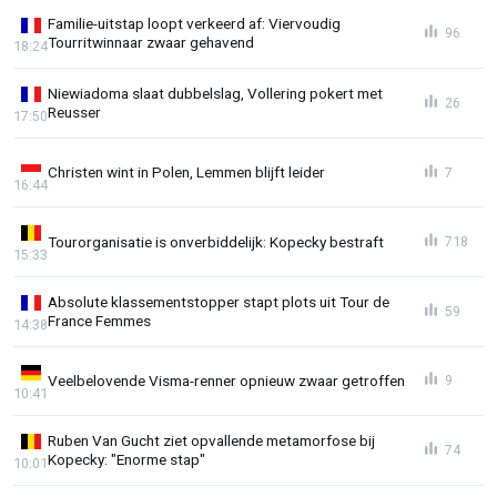
Familie-uitstap loopt verkeerd af: Viervoudig
96
Tourritwinnaar zwaar gehavend
18:24
Niewiadoma slaat dubbelslag, Vollering pokert met
26
Reusser
17:50
Christen wint in Polen, Lemmen blijft leider
7
16:44
Tourorganisatie is onverbiddelijk: Kopecky bestraft
718
15:33
Absolute klassementstopper stapt plots uit Tour de
59
France Femmes
14:38
Veelbelovende Visma-renner opnieuw zwaar getroffen
9
10:41
Ruben Van Gucht ziet opvallende metamorfose bij
74
Kopecky: "Enorme stap"
10:01