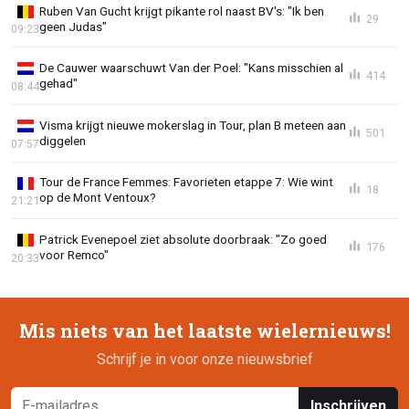
Ruben Van Gucht krijgt pikante rol naast BV's: "Ik ben
29
geen Judas"
09:23
De Cauwer waarschuwt Van der Poel: "Kans misschien al
414
gehad"
08:44
Visma krijgt nieuwe mokerslag in Tour, plan B meteen aan
501
diggelen
07:57
Tour de France Femmes: Favorieten etappe 7: Wie wint
18
op de Mont Ventoux?
21:21
Patrick Evenepoel ziet absolute doorbraak: "Zo goed
176
voor Remco"
20:33
Mis niets van het laatste wielernieuws!
Schrijf je in voor onze nieuwsbrief
Inschrijven