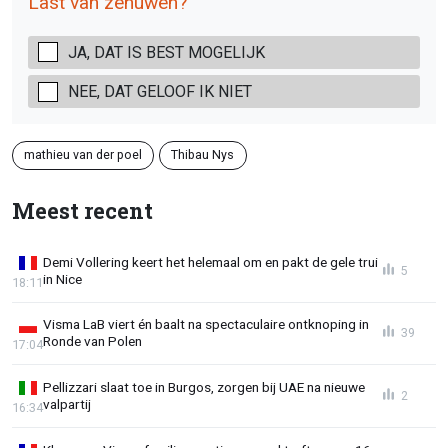
Last van zenuwen?
JA, DAT IS BEST MOGELIJK
NEE, DAT GELOOF IK NIET
mathieu van der poel
Thibau Nys
Meest recent
Demi Vollering keert het helemaal om en pakt de gele trui
5
in Nice
18:11
Visma LaB viert én baalt na spectaculaire ontknoping in
39
Ronde van Polen
17:04
Pellizzari slaat toe in Burgos, zorgen bij UAE na nieuwe
2
valpartij
16:34