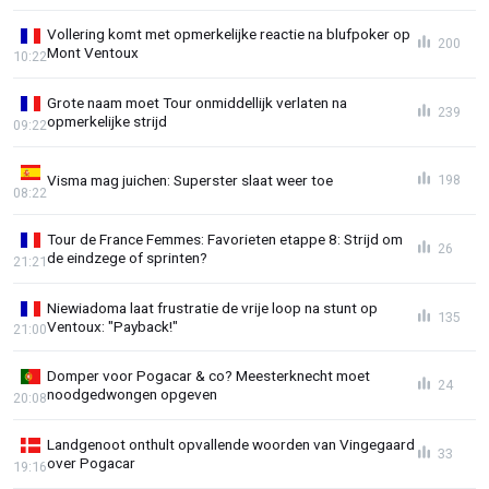
Vollering komt met opmerkelijke reactie na blufpoker op
200
Mont Ventoux
10:22
Grote naam moet Tour onmiddellijk verlaten na
239
opmerkelijke strijd
09:22
Visma mag juichen: Superster slaat weer toe
198
08:22
Tour de France Femmes: Favorieten etappe 8: Strijd om
26
de eindzege of sprinten?
21:21
Niewiadoma laat frustratie de vrije loop na stunt op
135
Ventoux: "Payback!"
21:00
Domper voor Pogacar & co? Meesterknecht moet
24
noodgedwongen opgeven
20:08
Landgenoot onthult opvallende woorden van Vingegaard
33
over Pogacar
19:16