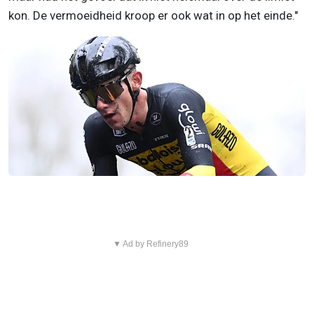
kon. De vermoeidheid kroop er ook wat in op het einde."
▼ Ad by Refinery89