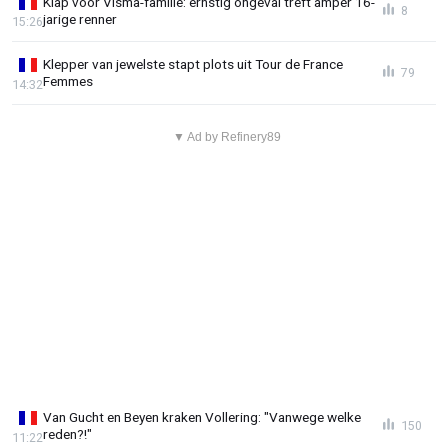
Klap voor Visma-familie: ernstig ongeval treft amper 16-
8
jarige renner
15:26
Klepper van jewelste stapt plots uit Tour de France
79
Femmes
14:32
▼ Ad by Refinery89
Van Gucht en Beyen kraken Vollering: "Vanwege welke
150
reden?!"
11:22