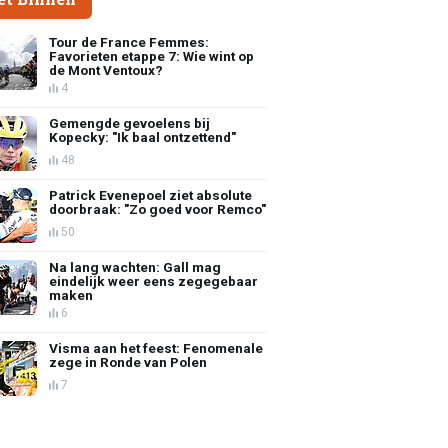
Tour de France Femmes:
Favorieten etappe 7: Wie wint op
de Mont Ventoux?
4
Gemengde gevoelens bij
Kopecky: "Ik baal ontzettend"
48
Patrick Evenepoel ziet absolute
doorbraak: "Zo goed voor Remco"
50
Na lang wachten: Gall mag
eindelijk weer eens zegegebaar
maken
6
Visma aan het feest: Fenomenale
zege in Ronde van Polen
7