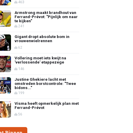
463
Armstrong maakt brandhout van
Ferrand-Prévot: "Pijnlijk om naar
te kijken"
241
Gigant dropt absolute bom in
vrouwenwielrennen
62
Vollering moet iets kwijt na
'verlossende' etappezege
146
Justine Ghekiere lacht met
omstreden borstcontrole: "Twee
bidons..."
199
Visma heeft opmerkelijk plan met
Ferrand-Prévot
56
et Binnen