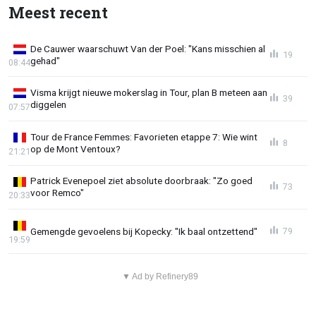
Meest recent
De Cauwer waarschuwt Van der Poel: "Kans misschien al
19
gehad"
08:44
Visma krijgt nieuwe mokerslag in Tour, plan B meteen aan
39
diggelen
07:57
Tour de France Femmes: Favorieten etappe 7: Wie wint
8
op de Mont Ventoux?
21:21
Patrick Evenepoel ziet absolute doorbraak: "Zo goed
73
voor Remco"
20:33
Gemengde gevoelens bij Kopecky: "Ik baal ontzettend"
79
19:59
▼ Ad by Refinery89