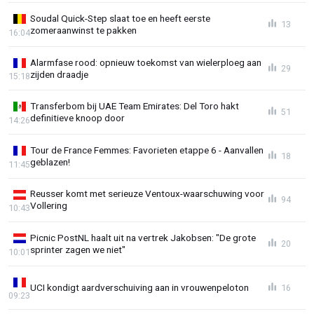
Soudal Quick-Step slaat toe en heeft eerste
13
zomeraanwinst te pakken
16:04
Alarmfase rood: opnieuw toekomst van wielerploeg aan
29
zijden draadje
15:18
Transferbom bij UAE Team Emirates: Del Toro hakt
51
definitieve knoop door
14:26
Tour de France Femmes: Favorieten etappe 6 - Aanvallen
18
geblazen!
11:45
Reusser komt met serieuze Ventoux-waarschuwing voor
94
Vollering
10:43
Picnic PostNL haalt uit na vertrek Jakobsen: "De grote
20
sprinter zagen we niet"
10:01
UCI kondigt aardverschuiving aan in vrouwenpeloton
16
09:23