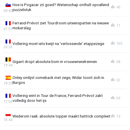
Hoe is Pogacar zó goed? Wetenschap onthult opvallend
43
puzzelstuk
08:42
Ferrand-Prévot ziet Tourdroom uiteenspatten na nieuwe
11
mokerslag
07:57
Vollering moet iets kwijt na 'verlossende' etappezege
165
20:33
Gigant dropt absolute bom in vrouwenwielrennen
68
19:44
Onley omlijst comeback met zege, Widar toont zich in
32
Burgos
18:33
Vollering wint in Tour de France, Ferrand-Prévot zakt
60
volledig door het ijs
17:56
Wederom raak: absolute topper maakt hattrick compleet
13
16:44