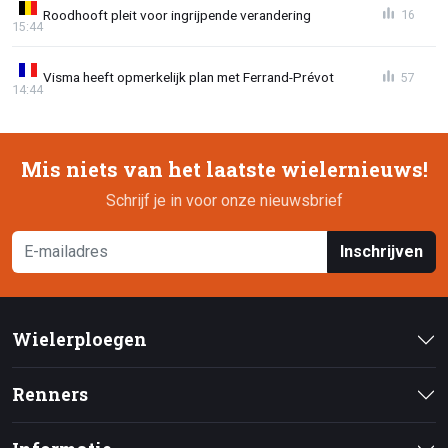
Roodhooft pleit voor ingrijpende verandering
16
15:44
Visma heeft opmerkelijk plan met Ferrand-Prévot
57
14:44
Mis niets van het laatste wielernieuws!
Schrijf je in voor onze nieuwsbrief
Inschrijven
Wielerploegen
Renners