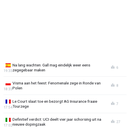
Na lang wachten: Gall mag eindelijk weer eens
6
zegegebaar maken
19:33
Visma aan het feest: Fenomenale zege in Ronde van
8
Polen
18:33
Le Court slaat toe en bezorgt AG Insurance fraaie
7
Tourzege
17:54
Definitief verdict: UCI deelt vier jaar schorsing uit na
27
nieuwe dopingzaak
17:02