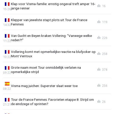
Klap voor Visma-familie: ernstig ongeval treft amper 16-
16
jarige renner
15:26
Klepper van jewelste stapt plots uit Tour de France
119
Femmes
14:32
Van Gucht en Beyen kraken Vollering: "Vanwege welke
226
reden?!"
11:22
Vollering komt met opmerkelijke reactie na blufpoker op
258
Mont Ventoux
10:22
Grote naam moet Tour onmiddellijk verlaten na
378
opmerkelijke strijd
09:22
Visma mag juichen: Superster slaat weer toe
256
08:22
Tour de France Femmes: Favorieten etappe 8: Strijd om
26
de eindzege of sprinten?
21:21