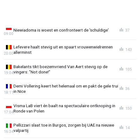
Niewiadoma is woest en confronteert de 'schuldige'
37
09:00
Lefevere haalt stevig uit en spaart vrouwenwielrennen
143
allerminst
20:00
Bakelants tikt boezemvriend Van Aert stevig op de
105
vingers: "Not done!"
19:04
Demi Vollering keert het helemaal om en pakt de gele trui
36
in Nice
18:11
Visma LaB viert én baalt na spectaculaire ontknoping in
150
Ronde van Polen
17:04
Pellizzari slaat toe in Burgos, zorgen bij UAE na nieuwe
14
valpartij
16:34