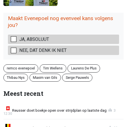
Maakt Evenepoel nog evenveel kans volgens
jou?
JA, ABSOLUUT
NEE, DAT DENK IK NIET
remco evenepoel
Tim Wellens
Laurens De Plus
Thibau Nys
Maxim van Gils
Serge Pauwels
Meest recent
Reusser doet boekje open over strijdplan op laatste dag
3
12:30