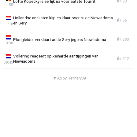
Lotte Kopecky is eerlijk na voorlaatste Tourrit
23
11:55
Hollandse analisten klip en klaar over ruzie Niewiadoma
56
en Gery
11:10
Ploegleider verklaart actie Gery jegens Niewiadoma
303
10:30
Vollering reageert op keiharde aantijgingen van
512
Niewiadoma
09:45
▼ Ad by Refinery89