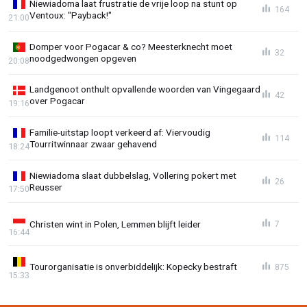
Niewiadoma laat frustratie de vrije loop na stunt op
164
Ventoux: "Payback!"
21:00
Domper voor Pogacar & co? Meesterknecht moet
32
noodgedwongen opgeven
20:08
Landgenoot onthult opvallende woorden van Vingegaard
42
over Pogacar
19:16
Familie-uitstap loopt verkeerd af: Viervoudig
114
Tourritwinnaar zwaar gehavend
18:24
Niewiadoma slaat dubbelslag, Vollering pokert met
26
Reusser
17:50
Christen wint in Polen, Lemmen blijft leider
7
16:44
Tourorganisatie is onverbiddelijk: Kopecky bestraft
875
15:33