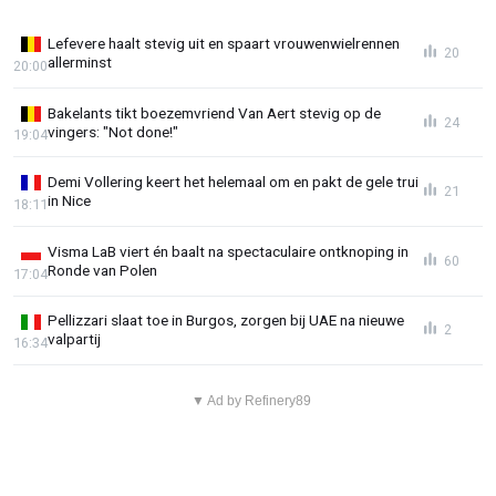
Lefevere haalt stevig uit en spaart vrouwenwielrennen
20
allerminst
20:00
Bakelants tikt boezemvriend Van Aert stevig op de
24
vingers: "Not done!"
19:04
Demi Vollering keert het helemaal om en pakt de gele trui
21
in Nice
18:11
Visma LaB viert én baalt na spectaculaire ontknoping in
60
Ronde van Polen
17:04
Pellizzari slaat toe in Burgos, zorgen bij UAE na nieuwe
2
valpartij
16:34
▼ Ad by Refinery89