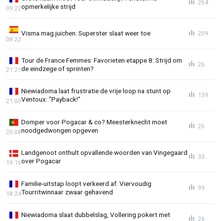
264
opmerkelijke strijd
09:22
Visma mag juichen: Superster slaat weer toe
209
08:22
Tour de France Femmes: Favorieten etappe 8: Strijd om
26
de eindzege of sprinten?
21:21
Niewiadoma laat frustratie de vrije loop na stunt op
139
Ventoux: "Payback!"
21:00
Domper voor Pogacar & co? Meesterknecht moet
26
noodgedwongen opgeven
20:08
Landgenoot onthult opvallende woorden van Vingegaard
33
over Pogacar
19:16
Familie-uitstap loopt verkeerd af: Viervoudig
99
Tourritwinnaar zwaar gehavend
18:24
Niewiadoma slaat dubbelslag, Vollering pokert met
26