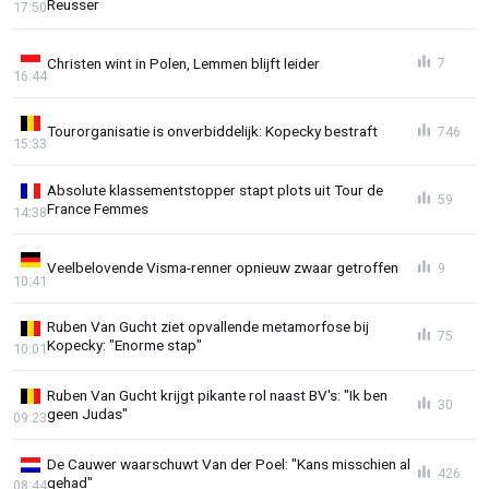
Reusser
17:50
Christen wint in Polen, Lemmen blijft leider
7
16:44
Tourorganisatie is onverbiddelijk: Kopecky bestraft
746
15:33
Absolute klassementstopper stapt plots uit Tour de
59
France Femmes
14:38
Veelbelovende Visma-renner opnieuw zwaar getroffen
9
10:41
Ruben Van Gucht ziet opvallende metamorfose bij
75
Kopecky: "Enorme stap"
10:01
Ruben Van Gucht krijgt pikante rol naast BV's: "Ik ben
30
geen Judas"
09:23
De Cauwer waarschuwt Van der Poel: "Kans misschien al
426
gehad"
08:44