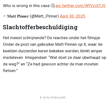
Who is wrong in this case 🤔
pic.twitter.com/WfVzjIiTJV
— 𝐌𝐚𝐭𝐭 𝐏𝐢𝐧𝐧𝐞𝐫 (@Matt_Pinner)
April 30, 2025
Slachtofferbeschuldiging
Het meest schrijnende? De reacties onder het filmpje.
Onder de post van gebruiker Matt Pinnen op X, waar de
beelden duizenden keren bekeken werden, klinkt amper
medeleven. Integendeel: “Wat doet ze daar überhaupt op
de weg?” en “Ze had gewoon achter de man moeten
fietsen.”
▼ Ad by Refinery89