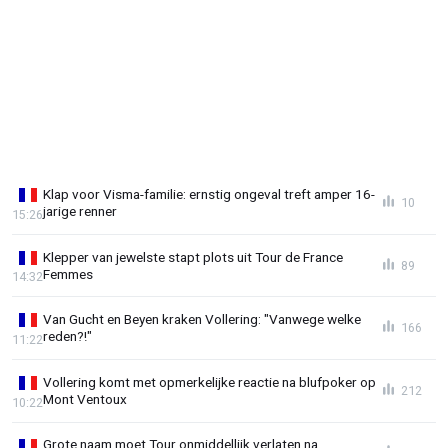
Klap voor Visma-familie: ernstig ongeval treft amper 16-
10
jarige renner
15:26
Klepper van jewelste stapt plots uit Tour de France
89
Femmes
14:32
Van Gucht en Beyen kraken Vollering: "Vanwege welke
166
reden?!"
11:22
Vollering komt met opmerkelijke reactie na blufpoker op
212
Mont Ventoux
10:22
Grote naam moet Tour onmiddellijk verlaten na