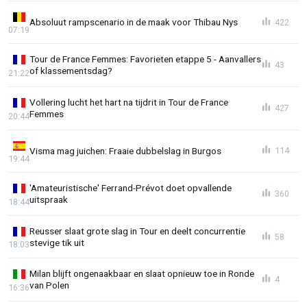
Absoluut rampscenario in de maak voor Thibau Nys
422
07:19
Tour de France Femmes: Favorieten etappe 5 - Aanvallers
43
of klassementsdag?
21:22
Vollering lucht het hart na tijdrit in Tour de France
427
Femmes
20:44
Visma mag juichen: Fraaie dubbelslag in Burgos
114
19:44
'Amateuristische' Ferrand-Prévot doet opvallende
360
uitspraak
18:44
Reusser slaat grote slag in Tour en deelt concurrentie
58
stevige tik uit
18:03
Milan blijft ongenaakbaar en slaat opnieuw toe in Ronde
4
van Polen
16:36