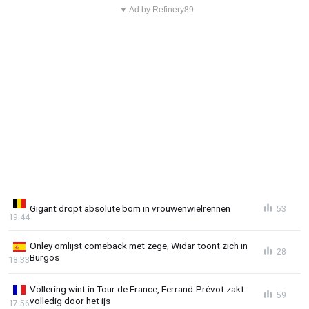
▼ Ad by Refinery89
Gigant dropt absolute bom in vrouwenwielrennen
53
19:44
Onley omlijst comeback met zege, Widar toont zich in
28
Burgos
18:33
Vollering wint in Tour de France, Ferrand-Prévot zakt
59
volledig door het ijs
17:56