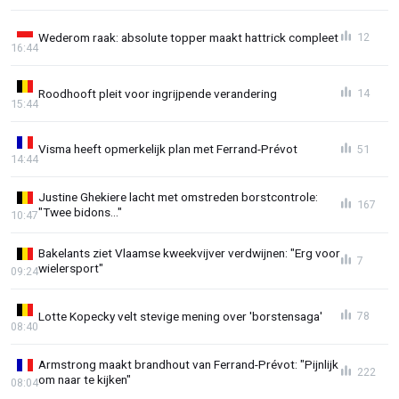
Wederom raak: absolute topper maakt hattrick compleet
12
16:44
Roodhooft pleit voor ingrijpende verandering
14
15:44
Visma heeft opmerkelijk plan met Ferrand-Prévot
51
14:44
Justine Ghekiere lacht met omstreden borstcontrole:
167
"Twee bidons..."
10:47
Bakelants ziet Vlaamse kweekvijver verdwijnen: "Erg voor
7
wielersport"
09:24
Lotte Kopecky velt stevige mening over 'borstensaga'
78
08:40
Armstrong maakt brandhout van Ferrand-Prévot: "Pijnlijk
222
om naar te kijken"
08:04