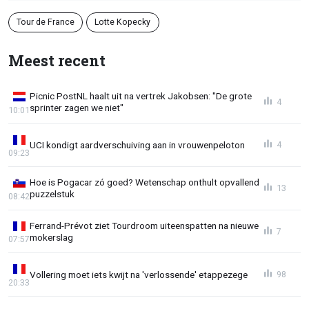
Tour de France
Lotte Kopecky
Meest recent
Picnic PostNL haalt uit na vertrek Jakobsen: "De grote
4
sprinter zagen we niet"
10:01
UCI kondigt aardverschuiving aan in vrouwenpeloton
4
09:23
Hoe is Pogacar zó goed? Wetenschap onthult opvallend
13
puzzelstuk
08:42
Ferrand-Prévot ziet Tourdroom uiteenspatten na nieuwe
7
mokerslag
07:57
Vollering moet iets kwijt na 'verlossende' etappezege
98
20:33