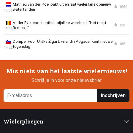
Mathieu van der Poel pakt uit en laat wielerfans opnieuw
1060
watertanden
16:06
Vader Evenepoel onthult pijnlijke waarheid: "Het raakt
128
Remco..."
15:16
Domper voor Urška Žigart: vriendin Pogacar kent nieuwe
185
tegenslag
14:22
Mis niets van het laatste wielernieuws!
Schrijf je in voor onze nieuwsbrief
Inschrijven
Wielerploegen