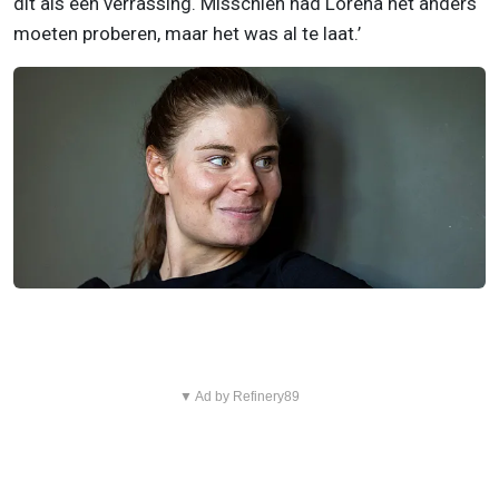
dit als een verrassing. Misschien had Lorena het anders
moeten proberen, maar het was al te laat.’
▼ Ad by Refinery89