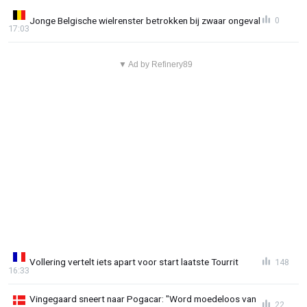
Jonge Belgische wielrenster betrokken bij zwaar ongeval
0
17:03
▼ Ad by Refinery89
Vollering vertelt iets apart voor start laatste Tourrit
148
16:33
Vingegaard sneert naar Pogacar: "Word moedeloos van
22