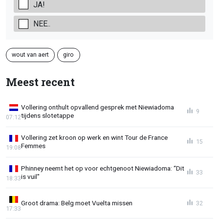
JA!
NEE..
wout van aert
giro
Meest recent
Vollering onthult opvallend gesprek met Niewiadoma
9
tijdens slotetappe
07:12
Vollering zet kroon op werk en wint Tour de France
15
Femmes
19:08
Phinney neemt het op voor echtgenoot Niewiadoma: “Dit
33
is vuil"
18:33
Groot drama: Belg moet Vuelta missen
32
17:33