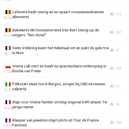
Lefevere haalt stevig uit en spaart vrouwenwielrennen
176
allerminst
20:00
Bakelants tikt boezemvriend Van Aert stevig op de
137
vingers: "Not done!"
19:04
Demi Vollering keert het helemaal om en pakt de gele trui
37
in Nice
18:11
Visma LaB viert én baalt na spectaculaire ontknoping in
159
Ronde van Polen
17:04
Pellizzari slaat toe in Burgos, zorgen bij UAE na nieuwe
17
valpartij
16:34
Klap voor Visma-familie: ernstig ongeval treft amper 16-
18
jarige renner
15:26
Klepper van jewelste stapt plots uit Tour de France
133
Femmes
14:32