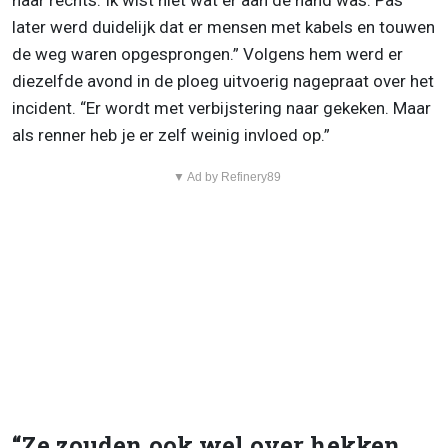
naar rechts. Ik wist niet wat er aan de hand was. Pas
later werd duidelijk dat er mensen met kabels en touwen
de weg waren opgesprongen.” Volgens hem werd er
diezelfde avond in de ploeg uitvoerig nagepraat over het
incident. “Er wordt met verbijstering naar gekeken. Maar
als renner heb je er zelf weinig invloed op.”
▼ Ad by Refinery89
“Ze zouden ook wel over hekken