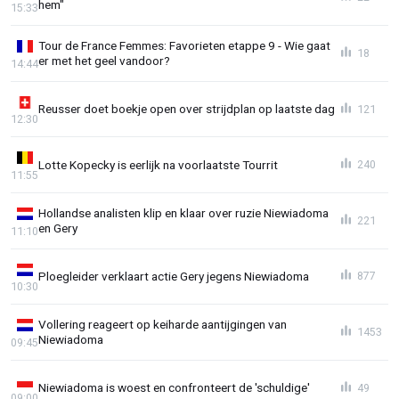
hem"
15:33
Tour de France Femmes: Favorieten etappe 9 - Wie gaat
18
er met het geel vandoor?
14:44
Reusser doet boekje open over strijdplan op laatste dag
121
12:30
Lotte Kopecky is eerlijk na voorlaatste Tourrit
240
11:55
Hollandse analisten klip en klaar over ruzie Niewiadoma
221
en Gery
11:10
Ploegleider verklaart actie Gery jegens Niewiadoma
877
10:30
Vollering reageert op keiharde aantijgingen van
1453
Niewiadoma
09:45
Niewiadoma is woest en confronteert de 'schuldige'
49
09:00