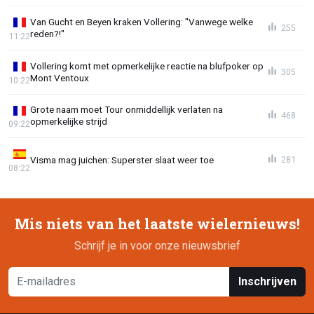
Van Gucht en Beyen kraken Vollering: "Vanwege welke
255
reden?!"
11:22
Vollering komt met opmerkelijke reactie na blufpoker op
305
Mont Ventoux
10:22
Grote naam moet Tour onmiddellijk verlaten na
468
opmerkelijke strijd
09:22
Visma mag juichen: Superster slaat weer toe
281
08:22
Mis niets van het laatste wielernieuws!
Schrijf je in voor onze nieuwsbrief
Inschrijven