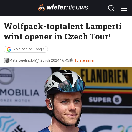
Wolfpack-toptalent Lamperti
wint opener in Czech Tour!
Volg ons op Google
Mats Buelinckx
25 juli 2024 16:45
15 stemmen