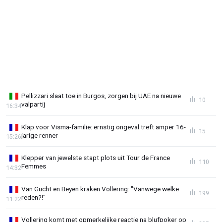
Pellizzari slaat toe in Burgos, zorgen bij UAE na nieuwe
10
valpartij
16:34
Klap voor Visma-familie: ernstig ongeval treft amper 16-
15
jarige renner
15:26
Klepper van jewelste stapt plots uit Tour de France
110
Femmes
14:32
Van Gucht en Beyen kraken Vollering: "Vanwege welke
199
reden?!"
11:22
Vollering komt met opmerkelijke reactie na blufpoker op