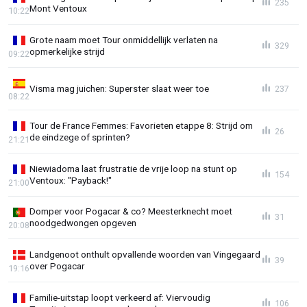
235
Mont Ventoux
10:22
Grote naam moet Tour onmiddellijk verlaten na
329
opmerkelijke strijd
09:22
Visma mag juichen: Superster slaat weer toe
237
08:22
Tour de France Femmes: Favorieten etappe 8: Strijd om
26
de eindzege of sprinten?
21:21
Niewiadoma laat frustratie de vrije loop na stunt op
154
Ventoux: "Payback!"
21:00
Domper voor Pogacar & co? Meesterknecht moet
31
noodgedwongen opgeven
20:08
Landgenoot onthult opvallende woorden van Vingegaard
39
over Pogacar
19:16
Familie-uitstap loopt verkeerd af: Viervoudig
106