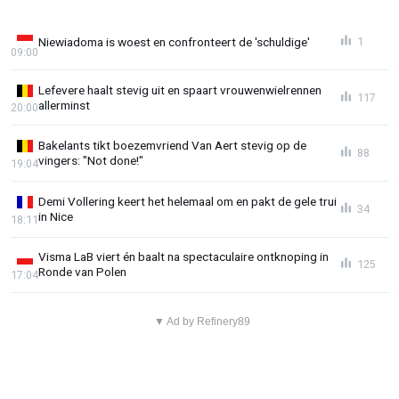
Niewiadoma is woest en confronteert de 'schuldige'
1
09:00
Lefevere haalt stevig uit en spaart vrouwenwielrennen
117
allerminst
20:00
Bakelants tikt boezemvriend Van Aert stevig op de
88
vingers: "Not done!"
19:04
Demi Vollering keert het helemaal om en pakt de gele trui
34
in Nice
18:11
Visma LaB viert én baalt na spectaculaire ontknoping in
125
Ronde van Polen
17:04
▼ Ad by Refinery89