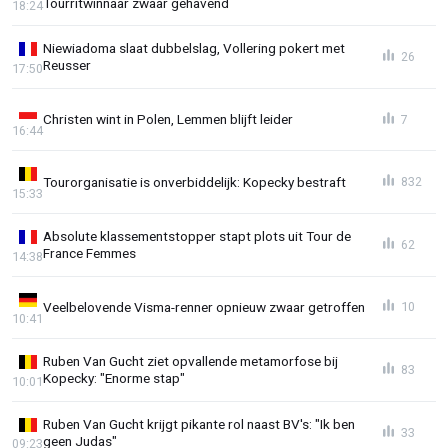
Tourritwinnaar zwaar gehavend
18:24
Niewiadoma slaat dubbelslag, Vollering pokert met
26
Reusser
17:50
Christen wint in Polen, Lemmen blijft leider
7
16:44
Tourorganisatie is onverbiddelijk: Kopecky bestraft
832
15:33
Absolute klassementstopper stapt plots uit Tour de
62
France Femmes
14:38
Veelbelovende Visma-renner opnieuw zwaar getroffen
10
10:41
Ruben Van Gucht ziet opvallende metamorfose bij
83
Kopecky: "Enorme stap"
10:01
Ruben Van Gucht krijgt pikante rol naast BV's: "Ik ben
33
geen Judas"
09:23