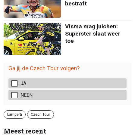
bestraft
Visma mag juichen:
Superster slaat weer
toe
Ga jij de Czech Tour volgen?
JA
NEEN
Lamperti
Czech Tour
Meest recent