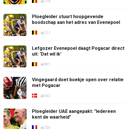
218
Ploegleider stuurt hoopgevende
boodschap aan het adres van Evenepoel
211
Lefgozer Evenepoel daagt Pogacar direct
uit: 'Dat wil ik'
801
Vingegaard doet boekje open over relatie
met Pogacar
552
Ploegleider UAE aangepakt: "Iedereen
kent de waarheid"
256