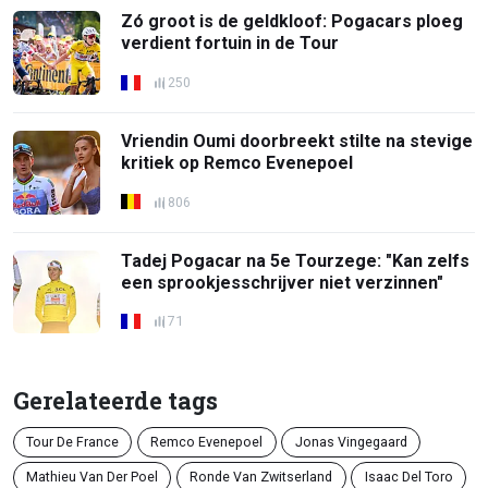
Zó groot is de geldkloof: Pogacars ploeg
verdient fortuin in de Tour
250
Vriendin Oumi doorbreekt stilte na stevige
kritiek op Remco Evenepoel
806
Tadej Pogacar na 5e Tourzege: "Kan zelfs
een sprookjesschrijver niet verzinnen"
71
Gerelateerde tags
Tour De France
Remco Evenepoel
Jonas Vingegaard
Mathieu Van Der Poel
Ronde Van Zwitserland
Isaac Del Toro