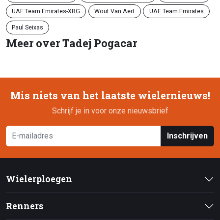
UAE Team Emirates-XRG
Wout Van Aert
UAE Team Emirates
Paul Seixas
Meer over Tadej Pogacar
Mis niets van het laatste wielernieuws!
Schrijf je in voor onze nieuwsbrief
Inschrijven
Wielerploegen
Renners